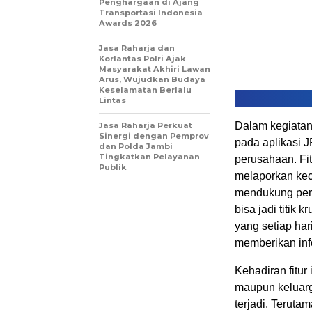
Penghargaan di Ajang
Transportasi Indonesia
Awards 2026
Jasa Raharja dan
Korlantas Polri Ajak
Masyarakat Akhiri Lawan
Arus, Wujudkan Budaya
Keselamatan Berlalu
Lintas
Dalam kegiatan 
Jasa Raharja Perkuat
Sinergi dengan Pemprov
pada aplikasi J
dan Polda Jambi
Tingkatkan Pelayanan
perusahaan. Fi
Publik
melaporkan kece
mendukung per
bisa jadi titik 
yang setiap har
memberikan info
Kehadiran fitur
maupun keluar
terjadi. Teruta