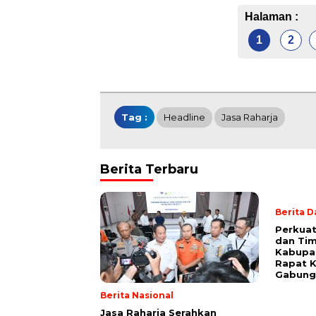
Halaman :
1
2
Tag :
Headline
Jasa Raharja
Berita Terbaru
Berita 
Perkuat
dan Ti
Kabupa
Rapat K
Gabung
Berita Nasional
Jasa Raharja Serahkan