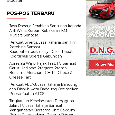
POS-POS TERBARU
Jasa Raharja Serahkan Santunan kepada
Ahli Waris Korban Kebakaran KM
Mutiara Sentosa II
Perkuat Sinergi, Jasa Raharja dan Tim
Pembina Samsat
KabupatenTasikmalaya Gelar Rapat
Koordinasi Operasi Gabungan
Apresiasi Wajib Pajak Taat, PJ Samsat
Garut Hadirkan Program Promo
Bersama Merchant CHILL-Choux &
Cheese Tart
Perkuat FLLAJ, Jasa Raharja Bandung
dan Dishub Kota Bandung Optimalkan
Pemanfaatan ATCS
Tingkatkan Keselamatan Pengguna
Jalan, PJ Jasa Raharja Samsat
Pangandaran Bersama Unit Gakkum
Polres Pangandaran Pasang Rambu