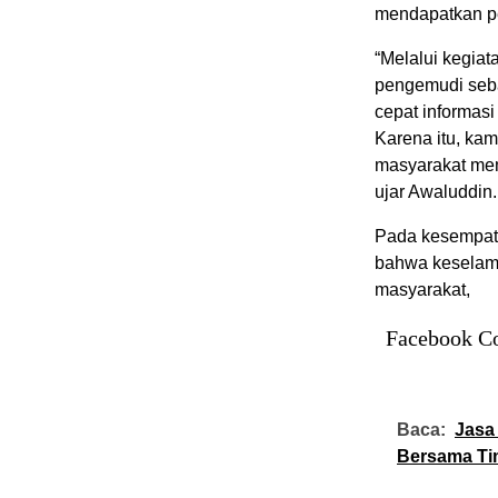
mendapatkan pe
“Melalui kegia
pengemudi seba
cepat informasi
Karena itu, kam
masyarakat mem
ujar Awaluddin.
Pada kesempata
bahwa keselama
masyarakat,
Facebook C
Baca:
Jasa
Bersama Ti