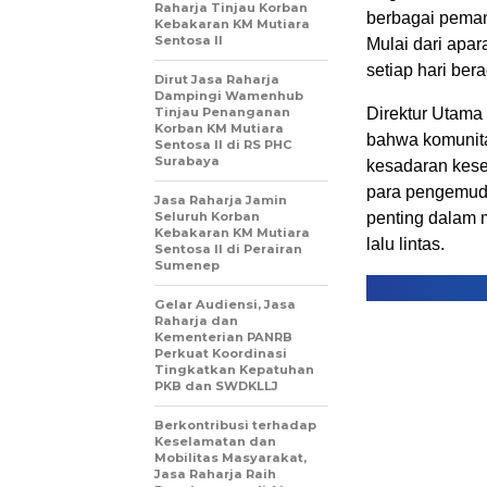
Raharja Tinjau Korban
berbagai peman
Kebakaran KM Mutiara
Sentosa II
Mulai dari apar
setiap hari bera
Dirut Jasa Raharja
Dampingi Wamenhub
Tinjau Penanganan
Direktur Utam
Korban KM Mutiara
bahwa komunit
Sentosa II di RS PHC
Surabaya
kesadaran kesel
para pengemudi 
Jasa Raharja Jamin
Seluruh Korban
penting dalam 
Kebakaran KM Mutiara
lalu lintas.
Sentosa II di Perairan
Sumenep
Gelar Audiensi, Jasa
Raharja dan
Kementerian PANRB
Perkuat Koordinasi
Tingkatkan Kepatuhan
PKB dan SWDKLLJ
Berkontribusi terhadap
Keselamatan dan
Mobilitas Masyarakat,
Jasa Raharja Raih