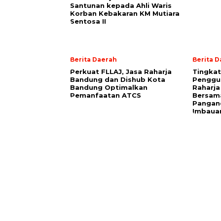
Santunan kepada Ahli Waris
Korban Kebakaran KM Mutiara
Sentosa II
Berita Daerah
Berita 
Perkuat FLLAJ, Jasa Raharja
Tingka
Bandung dan Dishub Kota
Penggun
Bandung Optimalkan
Raharj
Pemanfaatan ATCS
Bersama
Pangan
Imbauan