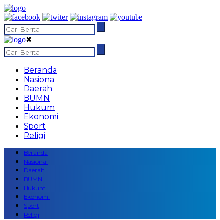
✖
Beranda
Nasional
Daerah
BUMN
Hukum
Ekonomi
Sport
Religi
Beranda
Nasional
Daerah
BUMN
Hukum
Ekonomi
Sport
Religi