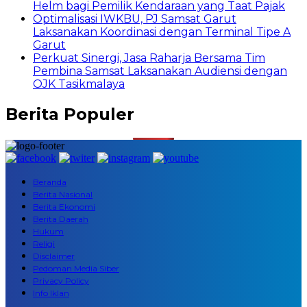
Helm bagi Pemilik Kendaraan yang Taat Pajak
Optimalisasi IWKBU, PJ Samsat Garut
Laksanakan Koordinasi dengan Terminal Tipe A
Garut
Perkuat Sinergi, Jasa Raharja Bersama Tim
Pembina Samsat Laksanakan Audiensi dengan
OJK Tasikmalaya
Berita Populer
Beranda
Berita Nasional
Berita Ekonomi
Berita Daerah
Hukum
Religi
Disclaimer
Pedoman Media Siber
Privacy Policy
Info Iklan