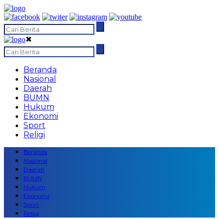
✖
Beranda
Nasional
Daerah
BUMN
Hukum
Ekonomi
Sport
Religi
Beranda
Nasional
Daerah
BUMN
Hukum
Ekonomi
Sport
Religi