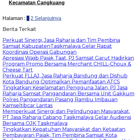
Kecamatan Cangkuang
Halaman :
1
2
Selanjutnya
Berita Terkait
Perkuat Sinergi, Jasa Raharja dan Tim Pembina
Samsat KabupatenTasikmalaya Gelar Rapat
Koordinasi Operasi Gabungan
Apresiasi Wajib Pajak Taat, PJ Samsat Garut Hadirkan
Program Promo Bersama Merchant CHILL-Choux &
Cheese Tart
Perkuat FLLAJ, Jasa Raharja Bandung dan Dishub
Kota Bandung Optimalkan Pemanfaatan ATCS
Tingkatkan Keselamatan Pengguna Jalan, PJ Jasa
Raharja Samsat Pangandaran Bersama Unit Gakkum
Polres Pangandaran Pasang Rambu Imbauan
Kamseltibcar Lantas
Memperkuat Sinergi dan Pelindungan Masyarakat,
PT Jasa Raharja Cabang Tasikmalaya Gelar Audiensi
Bersama OJK Tasikmalaya
Tingkatkan Kepatuhan Masyarakat dan Ketaatan
Pembayaran Pajak, Tim Pembina Samsat Kota