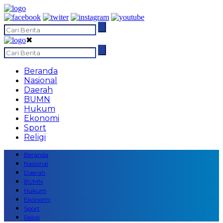
✖
Beranda
Nasional
Daerah
BUMN
Hukum
Ekonomi
Sport
Religi
Beranda
Nasional
Daerah
BUMN
Hukum
Ekonomi
Sport
Religi