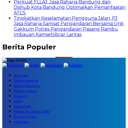
Perkuat FLLAJ, Jasa Raharja Bandung dan
Dishub Kota Bandung Optimalkan Pemanfaatan
ATCS
Tingkatkan Keselamatan Pengguna Jalan, PJ
Jasa Raharja Samsat Pangandaran Bersama Unit
Gakkum Polres Pangandaran Pasang Rambu
Imbauan Kamseltibcar Lantas
Berita Populer
Beranda
Berita Nasional
Berita Ekonomi
Berita Daerah
Hukum
Religi
Disclaimer
Pedoman Media Siber
Privacy Policy
Info Iklan