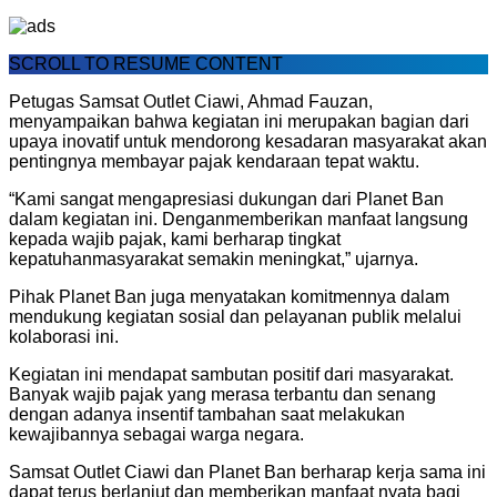
SCROLL TO RESUME CONTENT
Petugas
Samsat
Outlet
Ciawi
,
Ahmad
Fauzan
,
menyampaikan
bahwa
kegiatan
ini
merupakan
bagian
dari
upaya
inovatif
untuk
mendorong
kesadaran
masyarakat
akan
pentingnya
membayar
pajak
kendaraan
tepat
waktu
.
“Kami sangat
mengapresiasi
dukungan
dari
Planet Ban
dalam
kegiatan
ini
.
Dengan
memberikan
manfaat
langsung
kepada
wajib
pajak
, kami
berharap
tingkat
kepatuhan
masyarakat
semakin
meningkat
,”
ujarnya
.
Pihak
Planet Ban juga
menyatakan
komitmennya
dalam
mendukung
kegiatan
sosial
dan
pelayanan
publik
melalui
kolaborasi
ini
.
Kegiatan
ini
mendapat
sambutan
positif
dari
masyarakat
.
Banyak
wajib
pajak
yang
merasa
terbantu
dan
senang
dengan
adanya
insentif
tambahan
saat
melakukan
kewajibannya
sebagai
warga
negara.
Samsat
Outlet
Ciawi
dan Planet Ban
berharap
kerja
sama
ini
dapat
terus
berlanjut
dan
memberikan
manfaat
nyata
bagi