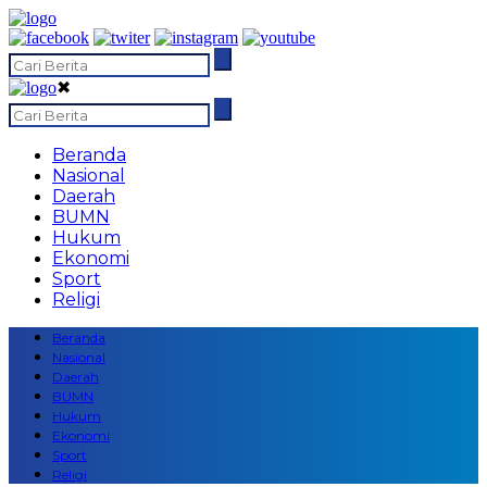
✖
Beranda
Nasional
Daerah
BUMN
Hukum
Ekonomi
Sport
Religi
Beranda
Nasional
Daerah
BUMN
Hukum
Ekonomi
Sport
Religi