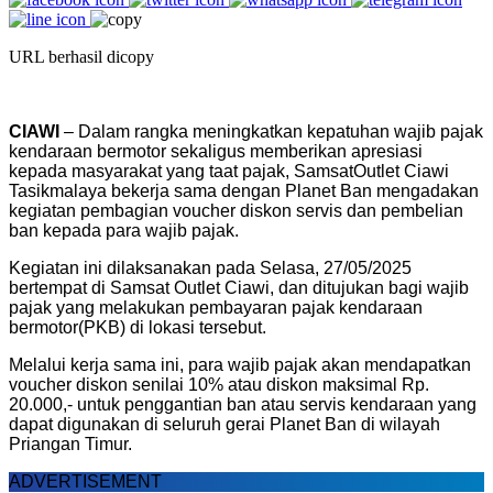
URL berhasil dicopy
CIAWI
– Dalam
rangka
meningkatkan
kepatuhan
wajib
pajak
kendaraan
bermotor
sekaligus
memberikan
apresiasi
kepada
masyarakat
yang
taat
pajak
,
Samsat
Outlet
Ciawi
Tasikmalaya
bekerja
s
ama
dengan
Planet Ban
mengadakan
kegiatan
pembagian
voucher
diskon
servis
dan
pembelian
ban
kepada
para
wajib
pajak
.
Kegiatan
ini
dilaksanakan
pada
Selasa, 27/05/2025
b
ertempat
di
Samsat
Outlet
Ciawi
, dan
ditujukan
bagi
wajib
pajak
yang
melakukan
pembayaran
pajak
kendaraan
bermotor
(PKB) di
lokasi
tersebut
.
Melalui
kerja
sama
ini
, para
wajib
pajak
akan
mendapatkan
voucher
diskon
senilai
10
%
atau
diskon
maksimal
Rp.
20.000,-
untuk
penggantian
ban
atau
servis
kendaraan
yang
dapat
digunakan
di
seluruh
gerai
Planet Ban di wilayah
Priangan
Timur
.
ADVERTISEMENT