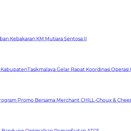
rban Kebakaran KM Mutiara Sentosa II
t KabupatenTasikmalaya Gelar Rapat Koordinasi Operas
n Program Promo Bersama Merchant CHILL-Choux & Chees
ta Bandung Optimalkan Pemanfaatan ATCS