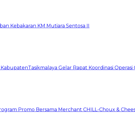
rban Kebakaran KM Mutiara Sentosa II
t KabupatenTasikmalaya Gelar Rapat Koordinasi Operas
n Program Promo Bersama Merchant CHILL-Choux & Chees