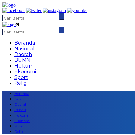
✖
Beranda
Nasional
Daerah
BUMN
Hukum
Ekonomi
Sport
Religi
Beranda
Nasional
Daerah
BUMN
Hukum
Ekonomi
Sport
Religi