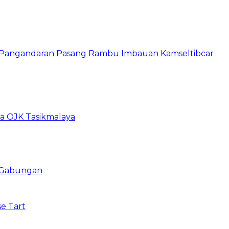
s Pangandaran Pasang Rambu Imbauan Kamseltibcar
ma OJK Tasikmalaya
i Gabungan
e Tart