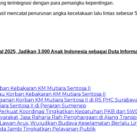
ang terintegrasi dengan para pemangku kepentingan.
asil mencatat penurunan angka kecelakaan lalu lintas sebesar
al 2025, Jadikan 3.000 Anak Indonesia sebagai Duta Inform
rban Kebakaran KM Mutiara Sentosa II
jau Korban Kebakaran KM Mutiara Sentosa II
anan Korban KM Mutiara Sentosa II di RS PHC Surabay
ara Sentosa II di Perairan Sumenep
 Perkuat Koordinasi Tingkatkan Kepatuhan PKB dan S
yarakat, Jasa Raharja Raih Penghargaan di Ajang Transp
iri Lawan Arus, Wujudkan Budaya Keselamatan Berlalu Li
lda Jambi Tingkatkan Pelayanan Publik