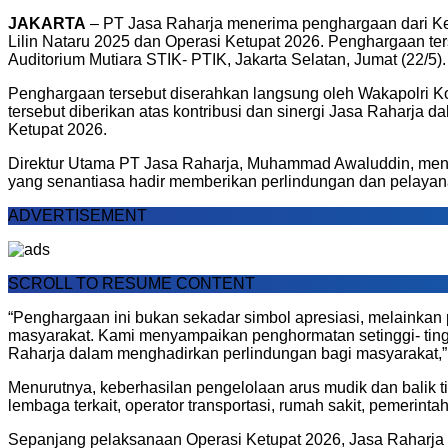
JAKARTA
– PT Jasa Raharja menerima penghargaan dari Kep
Lilin Nataru 2025 dan Operasi Ketupat 2026. Penghargaan ter
Auditorium Mutiara STIK- PTIK, Jakarta Selatan, Jumat (22/5).
Penghargaan tersebut diserahkan langsung oleh Wakapolri K
tersebut diberikan atas kontribusi dan sinergi Jasa Raharj
Ketupat 2026.
Direktur Utama PT Jasa Raharja, Muhammad Awaluddin, menya
yang senantiasa hadir memberikan perlindungan dan pelayan
ADVERTISEMENT
SCROLL TO RESUME CONTENT
“Penghargaan ini bukan sekadar simbol apresiasi, melainka
masyarakat. Kami menyampaikan penghormatan setinggi- tinggi
Raharja dalam menghadirkan perlindungan bagi masyarakat,
Menurutnya, keberhasilan pengelolaan arus mudik dan balik tid
lembaga terkait, operator transportasi, rumah sakit, pemerinta
Sepanjang pelaksanaan Operasi Ketupat 2026, Jasa Raharja b