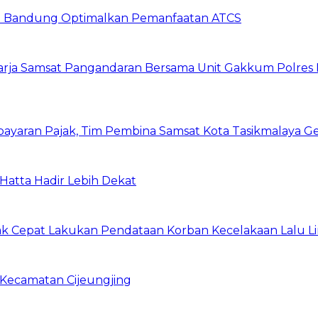
ta Bandung Optimalkan Pemanfaatan ATCS
harja Samsat Pangandaran Bersama Unit Gakkum Polre
yaran Pajak, Tim Pembina Samsat Kota Tasikmalaya Ge
Hatta Hadir Lebih Dekat
ak Cepat Lakukan Pendataan Korban Kecelakaan Lalu Lin
 Kecamatan Cijeungjing