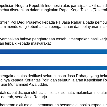
olisian Negara Republik Indonesia atas partisipasi aktif da
sebut diserahkan dalam rangkaian Rapat Kerja Teknis (Rakerni
omjen Pol Dedi Prasetyo kepada PT Jasa Raharja pada pembuka
a dalam mendukung keberhasilan pengamanan dan pelayanan mas
mpaikan bahwa penghargaan tersebut merupakan hasil kerja ko
an terbaik kepada masyarakat.
n pengakuan atas dedikasi seluruh insan Jasa Raharja yang b
nya kepada Korlantas Polri dan seluruh jajaran Kepolisian Rep
” ujar Muhammad Awaluddin.
ak dapat dicapai oleh satu institusi semata, melainkan melalui s
h daerah, serta Jasa Raharja.
erperan aktif melalui pemantauan bersama di posko terpadu, p