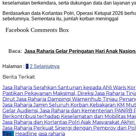
keselamatan berkendara, serta dukungan data dan layanan y
Berdasarkan data Korlantas Polri, Operasi Ketupat 2026 berh
sebelumnya. Sementara itu, jumlah korban meninggal
Facebook Comments Box
Baca:
Jasa Raharja Gelar Peringatan Hari Anak Nasion
Halaman :
1
2
Selanjutnya
Berita Terkait
Jasa Raharja Serahkan Santunan kepada Ahli Waris Ko
Pastikan Pekayanan Maksimal, Direksi Jasa Raharja Tin
Dirut Jasa Raharja Dampingi Wamenhub Tinjau Penang
Jasa Raharja Jamin Seluruh Korban Kebakaran KM Muti
Gelar Audiensi, Jasa Raharja dan Kementerian PANRB
Berkontribusi terhadap Keselamatan dan Mobilitas Mas
Jasa Raharja dan Korlantas Polri Ajak Masyarakat Akh
Jasa Raharja Perkuat Sinergi dengan Pemprov dan Po
Tag :
Headline
jasa raharja