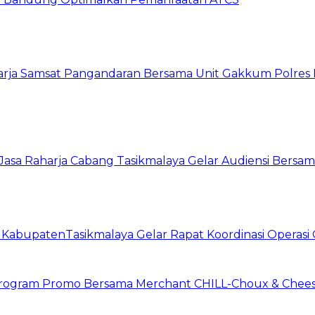
harja Samsat Pangandaran Bersama Unit Gakkum Polre
asa Raharja Cabang Tasikmalaya Gelar Audiensi Bersa
t KabupatenTasikmalaya Gelar Rapat Koordinasi Operas
n Program Promo Bersama Merchant CHILL-Choux & Chees