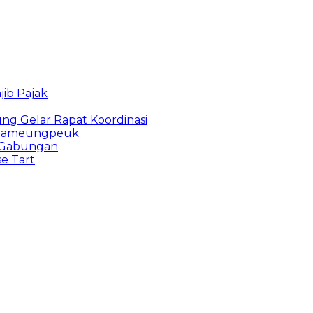
ib Pajak
g Gelar Rapat Koordinasi
u Pameungpeuk
i Gabungan
e Tart