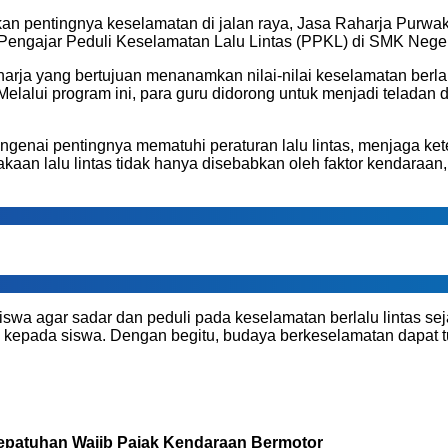
 pentingnya keselamatan di jalan raya, Jasa Raharja Purwak
engajar Peduli Keselamatan Lalu Lintas (PPKL) di SMK Neger
arja yang bertujuan menanamkan nilai-nilai keselamatan berlal
elalui program ini, para guru didorong untuk menjadi teladan
nai pentingnya mematuhi peraturan lalu lintas, menjaga keter
aan lalu lintas tidak hanya disebabkan oleh faktor kendaraan, 
iswa agar sadar dan peduli pada keselamatan berlalu lintas se
i ini kepada siswa. Dengan begitu, budaya berkeselamatan dapat 
Kepatuhan Wajib Pajak Kendaraan Bermotor