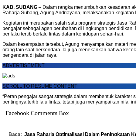
KAB. SUBANG
– Dalam rangka menumbuhkan kesadaran akan
Raharja Subang, Agung Andriayana, melaksanakan kegiatan P
Kegiatan ini merupakan salah satu program strategis Jasa Rah
pengajar sebagai agen perubahan di lingkungan pendidikan. M
perilaku tertib berlalu lintas dalam kehidupan sehari-hari.
Dalam kesempatan tersebut, Agung menyampaikan materi menge
orang lain saat berkendara. Ia juga menekankan bahwa kecelak
pengendara di jalan raya.
ADVERTISEMENT
SCROLL TO RESUME CONTENT
“Peran pengajar sangat strategis dalam membentuk karakter s
pentingnya tertib lalu lintas, tetapi juga menyampaikan nila
Facebook Comments Box
Baca:
Jasa Raharja Optimalisasi Dalam Peningkatan 