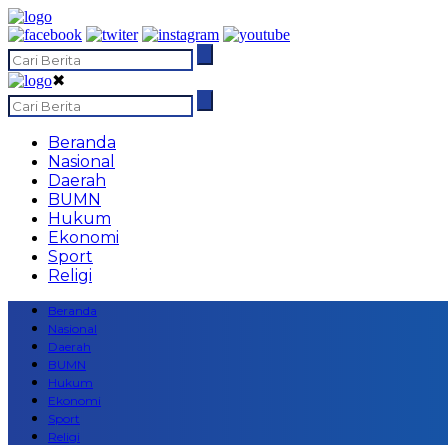
✖
Beranda
Nasional
Daerah
BUMN
Hukum
Ekonomi
Sport
Religi
Beranda
Nasional
Daerah
BUMN
Hukum
Ekonomi
Sport
Religi