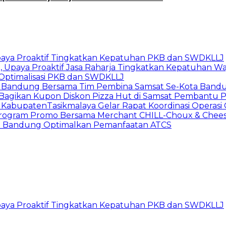
Upaya Proaktif Tingkatkan Kepatuhan PKB dan SWDKLLJ
Upaya Proaktif Jasa Raharja Tingkatkan Kepatuhan Waj
Optimalisasi PKB dan SWDKLLJ
a Bandung Bersama Tim Pembina Samsat Se-Kota Bandun
ja Bagikan Kupon Diskon Pizza Hut di Samsat Pembant
t KabupatenTasikmalaya Gelar Rapat Koordinasi Operas
n Program Promo Bersama Merchant CHILL-Choux & Chees
ta Bandung Optimalkan Pemanfaatan ATCS
Upaya Proaktif Tingkatkan Kepatuhan PKB dan SWDKLLJ