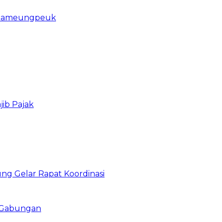
u Pameungpeuk
ib Pajak
g Gelar Rapat Koordinasi
i Gabungan