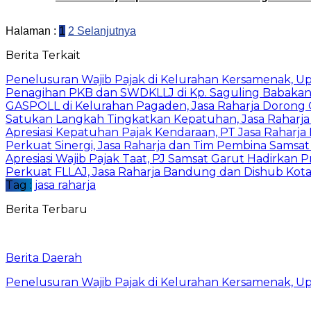
Halaman :
1
2
Selanjutnya
Berita Terkait
Penelusuran Wajib Pajak di Kelurahan Kersamenak, 
Penagihan PKB dan SWDKLLJ di Kp. Saguling Babakan, 
GASPOLL di Kelurahan Pagaden, Jasa Raharja Dorong 
Satukan Langkah Tingkatkan Kepatuhan, Jasa Raharj
Apresiasi Kepatuhan Pajak Kendaraan, PT Jasa Rahar
Perkuat Sinergi, Jasa Raharja dan Tim Pembina Samsa
Apresiasi Wajib Pajak Taat, PJ Samsat Garut Hadirka
Perkuat FLLAJ, Jasa Raharja Bandung dan Dishub Ko
Tag :
jasa raharja
Berita Terbaru
Berita Daerah
Penelusuran Wajib Pajak di Kelurahan Kersamenak, 