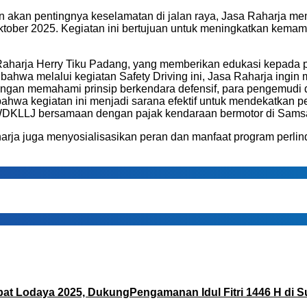
an pentingnya keselamatan di jalan raya, Jasa Raharja meng
Oktober 2025. Kegiatan ini bertujuan untuk meningkatkan ke
a Raharja Herry Tiku Padang, yang memberikan edukasi kepada
bahwa melalui kegiatan Safety Driving ini, Jasa Raharja ingin
gan memahami prinsip berkendara defensif, para pengemudi d
ahwa kegiatan ini menjadi sarana efektif untuk mendekatkan p
DKLLJ bersamaan dengan pajak kendaraan bermotor di Samsa
ja juga menyosialisasikan peran dan manfaat program perlindu
pat Lodaya 2025, DukungPengamanan Idul Fitri 1446 H di 