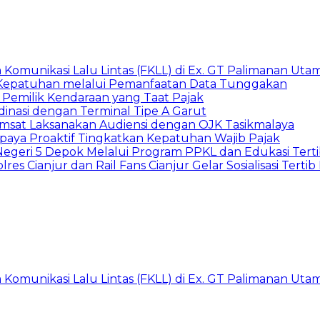
Komunikasi Lalu Lintas (FKLL) di Ex. GT Palimanan Utam
 Kepatuhan melalui Pemanfaatan Data Tunggakan
 Pemilik Kendaraan yang Taat Pajak
dinasi dengan Terminal Tipe A Garut
amsat Laksanakan Audiensi dengan OJK Tasikmalaya
aya Proaktif Tingkatkan Kepatuhan Wajib Pajak
Negeri 5 Depok Melalui Program PPKL dan Edukasi Tertib
s Cianjur dan Rail Fans Cianjur Gelar Sosialisasi Tertib 
Komunikasi Lalu Lintas (FKLL) di Ex. GT Palimanan Utam