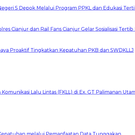
Negeri 5 Depok Melalui Program PPKL dan Edukasi Tertib
s Cianjur dan Rail Fans Cianjur Gelar Sosialisasi Tertib 
Upaya Proaktif Tingkatkan Kepatuhan PKB dan SWDKLLJ
Komunikasi Lalu Lintas (FKLL) di Ex. GT Palimanan Utam
 Kepatuhan melalui Pemanfaatan Data Tunggakan