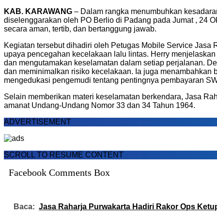
KAB. KARAWANG
– Dalam rangka menumbuhkan kesadaran ak
diselenggarakan oleh PO Berlio di Padang pada Jumat , 24 
secara aman, tertib, dan bertanggung jawab.
Kegiatan tersebut dihadiri oleh Petugas Mobile Service Jas
upaya pencegahan kecelakaan lalu lintas. Herry menjelaskan 
dan mengutamakan keselamatan dalam setiap perjalanan. Den
dan meminimalkan risiko kecelakaan. Ia juga menambahkan b
mengedukasi pengemudi tentang pentingnya pembayaran SW
Selain memberikan materi keselamatan berkendara, Jasa Rahar
amanat Undang-Undang Nomor 33 dan 34 Tahun 1964.
ADVERTISEMENT
SCROLL TO RESUME CONTENT
Facebook Comments Box
Baca:
Jasa Raharja Purwakarta Hadiri Rakor Ops Ketu