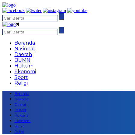
✖
Beranda
Nasional
Daerah
BUMN
Hukum
Ekonomi
Sport
Religi
Beranda
Nasional
Daerah
BUMN
Hukum
Ekonomi
Sport
Religi