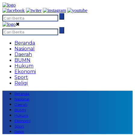
✖
Beranda
Nasional
Daerah
BUMN
Hukum
Ekonomi
Sport
Religi
Beranda
Nasional
Daerah
BUMN
Hukum
Ekonomi
Sport
Religi