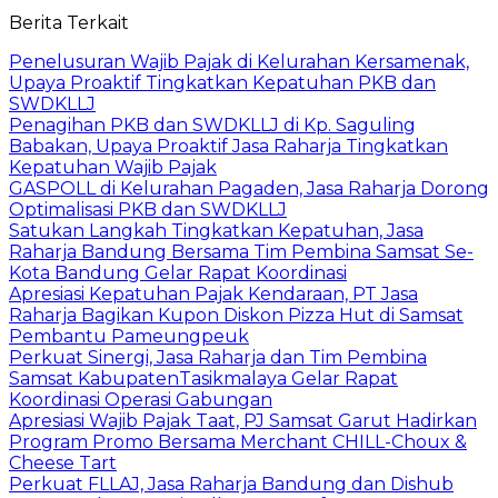
Berita Terkait
Penelusuran Wajib Pajak di Kelurahan Kersamenak,
Upaya Proaktif Tingkatkan Kepatuhan PKB dan
SWDKLLJ
Penagihan PKB dan SWDKLLJ di Kp. Saguling
Babakan, Upaya Proaktif Jasa Raharja Tingkatkan
Kepatuhan Wajib Pajak
GASPOLL di Kelurahan Pagaden, Jasa Raharja Dorong
Optimalisasi PKB dan SWDKLLJ
Satukan Langkah Tingkatkan Kepatuhan, Jasa
Raharja Bandung Bersama Tim Pembina Samsat Se-
Kota Bandung Gelar Rapat Koordinasi
Apresiasi Kepatuhan Pajak Kendaraan, PT Jasa
Raharja Bagikan Kupon Diskon Pizza Hut di Samsat
Pembantu Pameungpeuk
Perkuat Sinergi, Jasa Raharja dan Tim Pembina
Samsat KabupatenTasikmalaya Gelar Rapat
Koordinasi Operasi Gabungan
Apresiasi Wajib Pajak Taat, PJ Samsat Garut Hadirkan
Program Promo Bersama Merchant CHILL-Choux &
Cheese Tart
Perkuat FLLAJ, Jasa Raharja Bandung dan Dishub