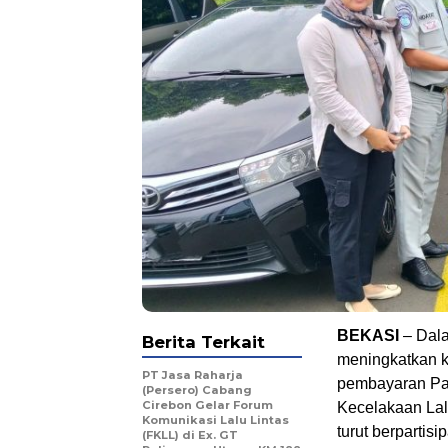
BEKASI
– Dala
Berita Terkait
meningkatkan 
PT Jasa Raharja
pembayaran Pa
(Persero) Cabang
Cirebon Gelar Forum
Kecelakaan Lal
Komunikasi Lalu Lintas
turut berpartis
(FKLL) di Ex. GT