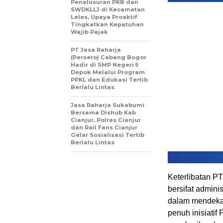
Penelusuran PKB dan
SWDKLLJ di Kecamatan
Leles, Upaya Proaktif
Tingkatkan Kepatuhan
Wajib Pajak
PT Jasa Raharja
(Persero) Cabang Bogor
Hadir di SMP Negeri 5
Depok Melalui Program
PPKL dan Edukasi Tertib
Berlalu Lintas
Jasa Raharja Sukabumi
Bersama Dishub Kab
Cianjur, Polres Cianjur
dan Rail Fans Cianjur
Gelar Sosialisasi Tertib
Berlalu Lintas
Keterlibatan P
bersifat admini
dalam mendeka
penuh inisiatif