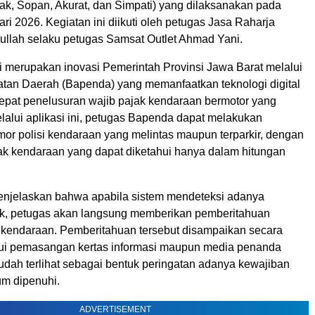
k, Sopan, Akurat, dan Simpati) yang dilaksanakan pada
ri 2026. Kegiatan ini diikuti oleh petugas Jasa Raharja
tullah selaku petugas Samsat Outlet Ahmad Yani.
 merupakan inovasi Pemerintah Provinsi Jawa Barat melalui
an Daerah (Bapenda) yang memanfaatkan teknologi digital
pat penelusuran wajib pajak kendaraan bermotor yang
alui aplikasi ini, petugas Bapenda dapat melakukan
or polisi kendaraan yang melintas maupun terparkir, dengan
jak kendaraan yang dapat diketahui hanya dalam hitungan
enjelaskan bahwa apabila sistem mendeteksi adanya
k, petugas akan langsung memberikan pemberitahuan
 kendaraan. Pemberitahuan tersebut disampaikan secara
lui pemasangan kertas informasi maupun media penanda
udah terlihat sebagai bentuk peringatan adanya kewajiban
um dipenuhi.
ADVERTISEMENT