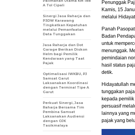
Palimanan Utama KM 188
Penunggak Paja
A Tol Cipali
Kamis, 15 Janua
Sinergi Jasa Raharja dan
melalui Hidaya
P3DW Karawang
Tingkatkan Kepatuhan
Panah Pasopati
melalui Pemanfaatan
Data Tunggakan
Badan Pendapat
untuk memperce
Jasa Raharja dan Dot
Garage Berikan Diskon
menunggak. Mel
Helm bagi Pemilik
pemindaian nom
Kendaraan yang Taat
Pajak
hasil status pa
detik.
Optimalisasi IWKBU, PJ
Samsat Garut
Laksanakan Koordinasi
Hidayatullah m
dengan Terminal Tipe A
tunggakan paja
Garut
kepada pemilik
Perkuat Sinergi, Jasa
persuasif mela
Raharja Bersama Tim
Pembina Samsat
lainnya yang m
Laksanakan Audiensi
pajak yang bel
dengan OJK
Tasikmalaya