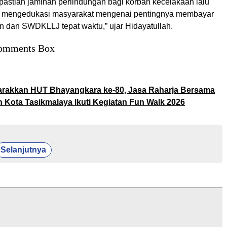
astian jaminan perlindungan bagi korban kecelakaan lalu
us mengedukasi masyarakat mengenai pentingnya membayar
n dan SWDKLLJ tepat waktu,” ujar Hidayatullah.
omments Box
rakkan HUT Bhayangkara ke-80, Jasa Raharja Bersama
 Kota Tasikmalaya Ikuti Kegiatan Fun Walk 2026
Selanjutnya