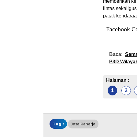
memberikan kep
lintas sekalig
pajak kendaraa
Facebook C
Baca:
Sema
P3D Wilayah
Halaman :
1
2
Tag :
Jasa Raharja