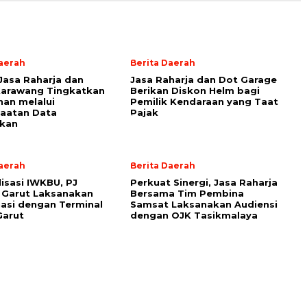
Daerah
Berita Daerah
 Jasa Raharja dan
Jasa Raharja dan Dot Garage
arawang Tingkatkan
Berikan Diskon Helm bagi
an melalui
Pemilik Kendaraan yang Taat
aatan Data
Pajak
kan
Daerah
Berita Daerah
isasi IWKBU, PJ
Perkuat Sinergi, Jasa Raharja
 Garut Laksanakan
Bersama Tim Pembina
asi dengan Terminal
Samsat Laksanakan Audiensi
Garut
dengan OJK Tasikmalaya