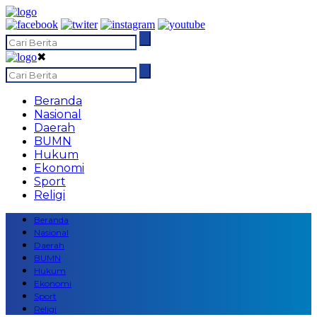
✖
Beranda
Nasional
Daerah
BUMN
Hukum
Ekonomi
Sport
Religi
Beranda
Nasional
Daerah
BUMN
Hukum
Ekonomi
Sport
Religi