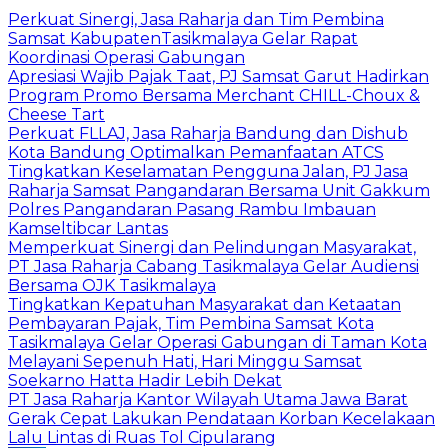
Perkuat Sinergi, Jasa Raharja dan Tim Pembina
Samsat KabupatenTasikmalaya Gelar Rapat
Koordinasi Operasi Gabungan
Apresiasi Wajib Pajak Taat, PJ Samsat Garut Hadirkan
Program Promo Bersama Merchant CHILL-Choux &
Cheese Tart
Perkuat FLLAJ, Jasa Raharja Bandung dan Dishub
Kota Bandung Optimalkan Pemanfaatan ATCS
Tingkatkan Keselamatan Pengguna Jalan, PJ Jasa
Raharja Samsat Pangandaran Bersama Unit Gakkum
Polres Pangandaran Pasang Rambu Imbauan
Kamseltibcar Lantas
Memperkuat Sinergi dan Pelindungan Masyarakat,
PT Jasa Raharja Cabang Tasikmalaya Gelar Audiensi
Bersama OJK Tasikmalaya
Tingkatkan Kepatuhan Masyarakat dan Ketaatan
Pembayaran Pajak, Tim Pembina Samsat Kota
Tasikmalaya Gelar Operasi Gabungan di Taman Kota
Melayani Sepenuh Hati, Hari Minggu Samsat
Soekarno Hatta Hadir Lebih Dekat
PT Jasa Raharja Kantor Wilayah Utama Jawa Barat
Gerak Cepat Lakukan Pendataan Korban Kecelakaan
Lalu Lintas di Ruas Tol Cipularang