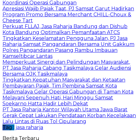
Koordinasi Operasi Gabungan
Apresiasi Wajib Pajak Taat, PJ Samsat Garut Hadirkan
Program Promo Bersama Merchant CHILL-Choux &
Cheese Tart
Perkuat FLLAJ, Jasa Raharja Bandung dan Dishub
Kota Bandung Optimalkan Pemanfaatan ATCS
Tingkatkan Keselamatan Pengguna Jalan, PJ Jasa
Raharja Samsat Pangandaran Bersama Unit Gakkum
Polres Pangandaran Pasang Rambu Imbauan
Kamseltibcar Lantas
Memperkuat Sinergi dan Pelindungan Masyarakat,
PT Jasa Raharja Cabang Tasikmalaya Gelar Audiensi
Bersama OJK Tasikmalaya
Tingkatkan Kepatuhan Masyarakat dan Ketaatan
Pembayaran Pajak, Tim Pembina Samsat Kota
Tasikmalaya Gelar Operasi Gabungan di Taman Kota
Melayani Sepenuh Hati, Hari Minggu Samsat
Soekarno Hatta Hadir Lebih Dekat
PT Jasa Raharja Kantor Wilayah Utama Jawa Barat
Gerak Cepat Lakukan Pendataan Korban Kecelakaan
Lalu Lintas di Ruas Tol Cipularang
Tag :
jasa raharja
Berita Terbaru