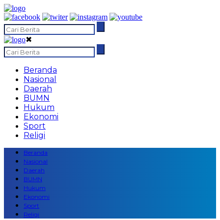
✖
Beranda
Nasional
Daerah
BUMN
Hukum
Ekonomi
Sport
Religi
Beranda
Nasional
Daerah
BUMN
Hukum
Ekonomi
Sport
Religi