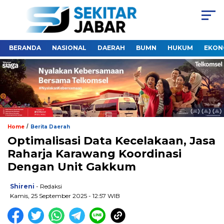
BERANDA
NASIONAL
DAERAH
BUMN
HUKUM
EKON
/
Home
Berita Daerah
Optimalisasi Data Kecelakaan, Jasa
Raharja Karawang Koordinasi
Dengan Unit Gakkum
Shireni
- Redaksi
Kamis, 25 September 2025 - 12:57 WIB