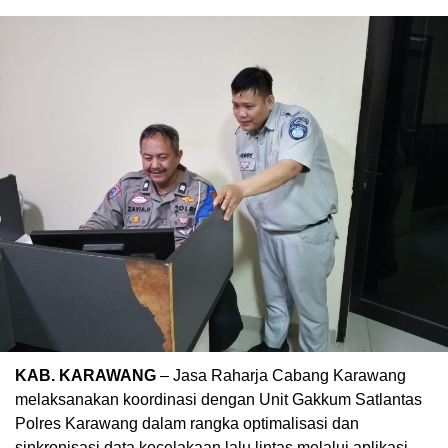
KAB. KARAWANG
–
Jasa
Raharja
Cabang Karawang
melaksanakan
koordinasi
dengan
Unit
Gakkum
Satlantas
Polres
Karawang
dalam
rangka
optimalisasi
dan
sinkronisasi
data
kecelakaan
lalu
lintas
melalui
aplikasi