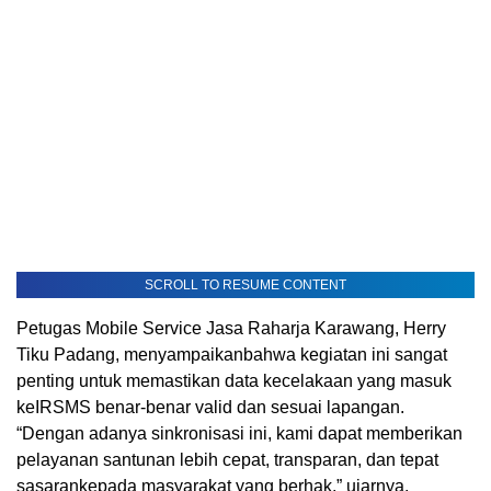
SCROLL TO RESUME CONTENT
Petugas
Mobile Service Jasa
Raharja
Karawang, Herry
Tiku Padang,
menyampaikan
bahwa
kegiatan
ini
sangat
penting
untuk
memastikan
data
kecelakaan
yang
masuk
ke
IRSMS
benar-benar
valid dan
sesuai
lapangan
.
“
Dengan
adanya
sinkronisasi
ini
, kami
dapat
memberikan
pelayanan
santunan
lebih
cepat
,
transparan
, dan
tepat
sasaran
kepada
masyarakat
yang
berhak
,”
ujarnya
.