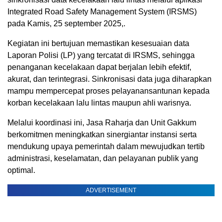
Integrated Road Safety Management System (IRSMS)
pada
Kamis, 25 september 2025,
.
Kegiatan
ini
bertujuan
memastikan
kesesuaian
data
Laporan
Polisi (LP) yang
tercatat
di IRSMS,
sehingga
penanganan
kecelakaan
dapat
berjalan
lebih
efektif
,
akurat
, dan
terintegrasi
.
Sinkronisasi
data juga
diharapkan
mampu
mempercepat
proses
pelayanan
santunan
kepada
korban
kecelakaan
lalu
lintas
maupun
ahli
warisnya
.
Melalui
koordinasi
ini
, Jasa
Raharja
dan Unit
Gakkum
berkomitmen
meningkatkan
sinergi
antar
instansi
serta
mendukung
upaya
pemerintah
dalam
mewujudkan
tertib
administrasi
,
keselamatan
, dan
pelayanan
publik
yang
optimal.
ADVERTISEMENT