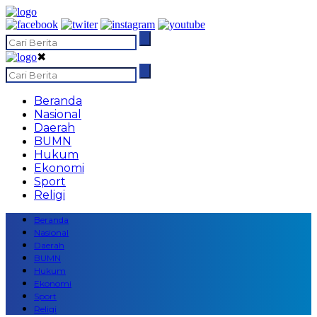
✖
Beranda
Nasional
Daerah
BUMN
Hukum
Ekonomi
Sport
Religi
Beranda
Nasional
Daerah
BUMN
Hukum
Ekonomi
Sport
Religi