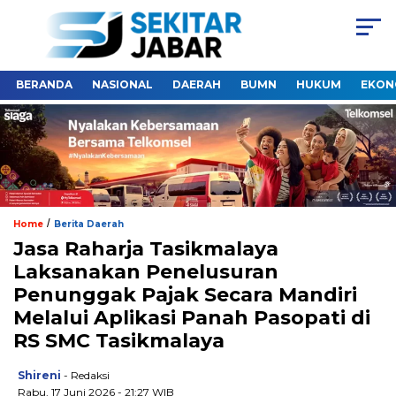
BERANDA
NASIONAL
DAERAH
BUMN
HUKUM
EKON
/
Home
Berita Daerah
Jasa Raharja Tasikmalaya
Laksanakan Penelusuran
Penunggak Pajak Secara Mandiri
Melalui Aplikasi Panah Pasopati di
RS SMC Tasikmalaya
Shireni
- Redaksi
Rabu, 17 Juni 2026 - 21:27 WIB