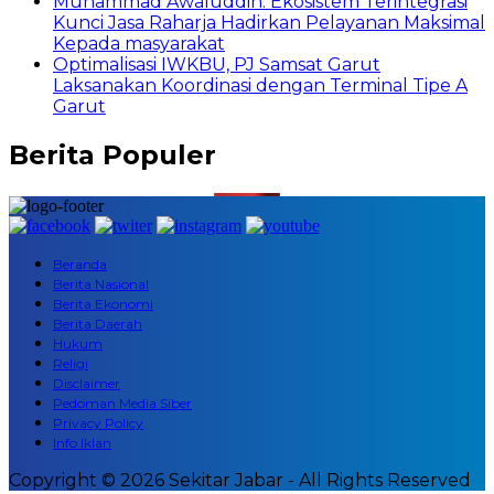
Muhammad Awaluddin: Ekosistem Terintegrasi
Kunci Jasa Raharja Hadirkan Pelayanan Maksimal
Kepada masyarakat
Optimalisasi IWKBU, PJ Samsat Garut
Laksanakan Koordinasi dengan Terminal Tipe A
Garut
Berita Populer
Beranda
Berita Nasional
Berita Ekonomi
Berita Daerah
Hukum
Religi
Disclaimer
Pedoman Media Siber
Privacy Policy
Info Iklan
Copyright © 2026 Sekitar Jabar - All Rights Reserved