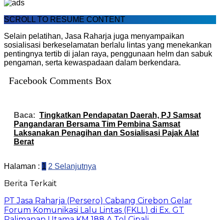
SCROLL TO RESUME CONTENT
Selain pelatihan, Jasa Raharja juga menyampaikan
sosialisasi berkeselamatan berlalu lintas yang menekankan
pentingnya tertib di jalan raya, penggunaan helm dan sabuk
pengaman, serta kewaspadaan dalam berkendara.
Facebook Comments Box
Baca:
Tingkatkan Pendapatan Daerah, PJ Samsat
Pangandaran Bersama Tim Pembina Samsat
Laksanakan Penagihan dan Sosialisasi Pajak Alat
Berat
Halaman :
1
2
Selanjutnya
Berita Terkait
PT Jasa Raharja (Persero) Cabang Cirebon Gelar
Forum Komunikasi Lalu Lintas (FKLL) di Ex. GT
Palimanan Utama KM 188 A Tol Cipali