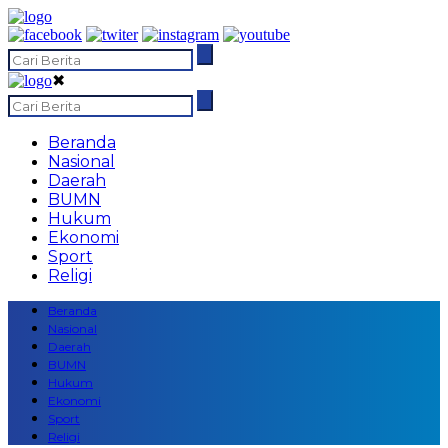
✖
Beranda
Nasional
Daerah
BUMN
Hukum
Ekonomi
Sport
Religi
Beranda
Nasional
Daerah
BUMN
Hukum
Ekonomi
Sport
Religi