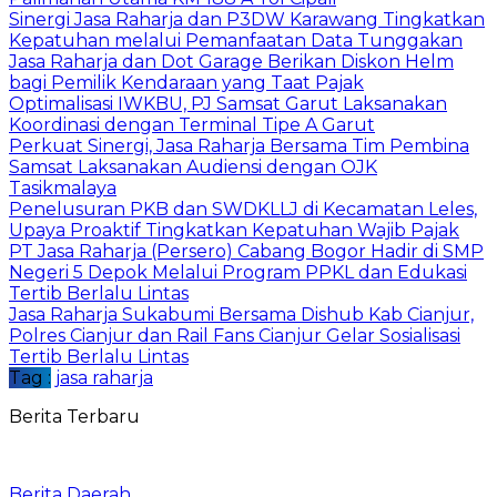
Sinergi Jasa Raharja dan P3DW Karawang Tingkatkan
Kepatuhan melalui Pemanfaatan Data Tunggakan
Jasa Raharja dan Dot Garage Berikan Diskon Helm
bagi Pemilik Kendaraan yang Taat Pajak
Optimalisasi IWKBU, PJ Samsat Garut Laksanakan
Koordinasi dengan Terminal Tipe A Garut
Perkuat Sinergi, Jasa Raharja Bersama Tim Pembina
Samsat Laksanakan Audiensi dengan OJK
Tasikmalaya
Penelusuran PKB dan SWDKLLJ di Kecamatan Leles,
Upaya Proaktif Tingkatkan Kepatuhan Wajib Pajak
PT Jasa Raharja (Persero) Cabang Bogor Hadir di SMP
Negeri 5 Depok Melalui Program PPKL dan Edukasi
Tertib Berlalu Lintas
Jasa Raharja Sukabumi Bersama Dishub Kab Cianjur,
Polres Cianjur dan Rail Fans Cianjur Gelar Sosialisasi
Tertib Berlalu Lintas
Tag :
jasa raharja
Berita Terbaru
Berita Daerah