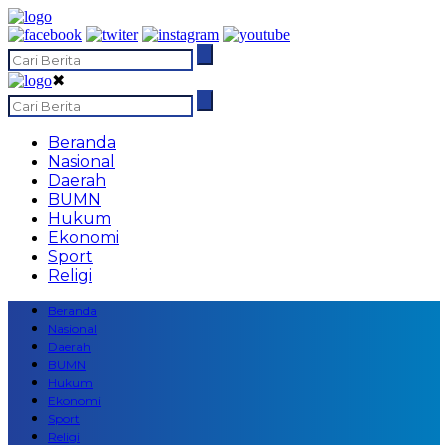
✖
Beranda
Nasional
Daerah
BUMN
Hukum
Ekonomi
Sport
Religi
Beranda
Nasional
Daerah
BUMN
Hukum
Ekonomi
Sport
Religi