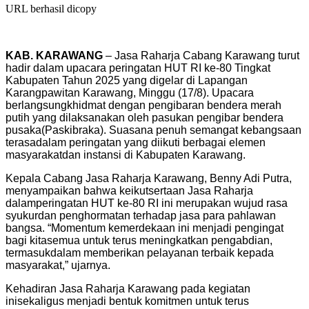
URL berhasil dicopy
KAB. KARAWANG
–
J
asa
Raharja
Cabang
Karawang
turut
hadir
dalam
upacara
peringatan
HUT RI
ke-80
Tingkat
Kabupaten Tahun 2025
yang
digelar
di
Lapangan
Karangpawitan
Karawang, Minggu (17/8).
Upacara
berlangsung
khidmat
dengan
pengibaran
bendera
merah
putih
yang
dilaksanakan
oleh
pasukan
pengibar
bendera
pusaka
(
Paskibraka
).
Suasana
penuh
semangat
kebangsaan
terasa
dalam
peringatan
yang
diikuti
berbagai
elemen
masyarakat
dan
instansi
di
Kabupaten
Karawang
.
Kepala
Cabang Jasa
Raharja
Karawang
, Benny Adi Putra,
menyampaikan
bahwa
keikutsertaan
Jasa
Raharja
dalam
peringatan
HUT ke-80 RI
ini
merupakan
wujud
rasa
syukur
dan
penghormatan
terhadap
jasa
para
pahlawan
bangsa
. “Momentum
kemerdekaan
ini
menjadi
pengingat
bagi
kita
semua
untuk
terus
meningkatkan
pengabdian
,
termasuk
dalam
memberikan
pelayanan
terbaik
kepada
masyarakat
,”
ujarnya
.
Kehadiran
Jasa
Raharja
Karawang
pada
kegiatan
ini
sekaligus
menjadi
bentuk
komitmen
untuk
terus