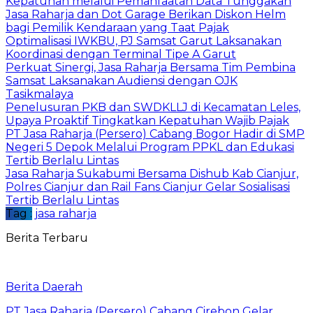
Kepatuhan melalui Pemanfaatan Data Tunggakan
Jasa Raharja dan Dot Garage Berikan Diskon Helm
bagi Pemilik Kendaraan yang Taat Pajak
Optimalisasi IWKBU, PJ Samsat Garut Laksanakan
Koordinasi dengan Terminal Tipe A Garut
Perkuat Sinergi, Jasa Raharja Bersama Tim Pembina
Samsat Laksanakan Audiensi dengan OJK
Tasikmalaya
Penelusuran PKB dan SWDKLLJ di Kecamatan Leles,
Upaya Proaktif Tingkatkan Kepatuhan Wajib Pajak
PT Jasa Raharja (Persero) Cabang Bogor Hadir di SMP
Negeri 5 Depok Melalui Program PPKL dan Edukasi
Tertib Berlalu Lintas
Jasa Raharja Sukabumi Bersama Dishub Kab Cianjur,
Polres Cianjur dan Rail Fans Cianjur Gelar Sosialisasi
Tertib Berlalu Lintas
Tag :
jasa raharja
Berita Terbaru
Berita Daerah
PT Jasa Raharja (Persero) Cabang Cirebon Gelar