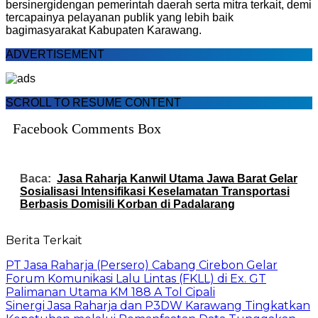
bersinergi
dengan
pemerintah
daerah
serta
mitra
terkait
, demi
tercapainya
pelayanan
publik
yang
lebih
baik
bagi
masyarakat
Kabupaten
Karawang
.
ADVERTISEMENT
SCROLL TO RESUME CONTENT
Facebook Comments Box
Baca:
Jasa Raharja Kanwil Utama Jawa Barat Gelar
Sosialisasi Intensifikasi Keselamatan Transportasi
Berbasis Domisili Korban di Padalarang
Berita Terkait
PT Jasa Raharja (Persero) Cabang Cirebon Gelar
Forum Komunikasi Lalu Lintas (FKLL) di Ex. GT
Palimanan Utama KM 188 A Tol Cipali
Sinergi Jasa Raharja dan P3DW Karawang Tingkatkan