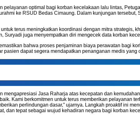
 pelayanan optimal bagi korban kecelakaan lalu lintas, Pet
laturahmi ke RSUD Bedas Cimaung. Dalam kunjungan tersebut,
ntuk terus meningkatkan koordinasi dengan mitra strategis, kh
 Suryadi juga menyempatkan diri mengecek data korban kecel
mastikan bahwa proses penjaminan biaya perawatan bagi korba
gar pasien dapat segera mendapatkan penanganan medis yang o
 dan mengapresiasi Jasa Raharja atas kecepatan dan kemudaha
baik. Kami berkomitmen untuk terus memberikan pelayanan terb
rikan perlindungan dasar,” ujarnya. Langkah proaktif ini me
, dan tepat sebagai wujud kehadiran negara bagi korban kecela