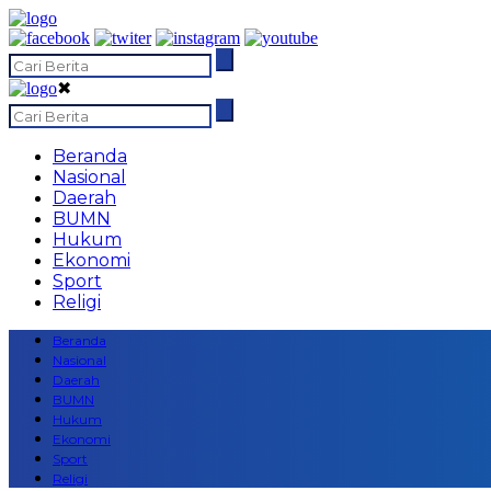
✖
Beranda
Nasional
Daerah
BUMN
Hukum
Ekonomi
Sport
Religi
Beranda
Nasional
Daerah
BUMN
Hukum
Ekonomi
Sport
Religi