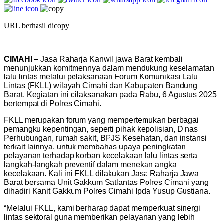
URL berhasil dicopy
CIMAHI
–
Jasa Raharja Kanwil jawa Barat
kembali
menunjukkan komitmennya dalam mendukung keselamatan
lalu lintas melalui
pelaksanaan Forum Komunikasi Lalu
Lintas (FKLL) wilayah
Cimahi dan Kabupaten Bandung
Barat
. Kegiatan ini dilaksanakan pada
Rabu
,
6 Agustus
2025
bertempat di
Polres Cimahi.
FKLL merupakan forum yang mempertemukan berbagai
pemangku kepentingan, seperti pihak kepolisian, Dinas
Perhubungan, rumah sakit, BPJS Kesehatan, dan instansi
terkait lainnya, untuk membahas upaya peningkatan
pelayanan terhadap korban kecelakaan lalu lintas serta
langkah-langkah preventif dalam menekan angka
kecelakaan.
Kali ini FKLL dilakukan Jasa Raharja Jawa
Barat bersama Unit Gakkum Satlantas Polres Cimahi yang
dihadiri
Kanit Gakkum Polres Cimahi Ipda Yusup Gustiana
.
“Melalui FKLL, kami berharap dapat memperkuat sinergi
lintas sektoral guna memberikan pelayanan yang lebih