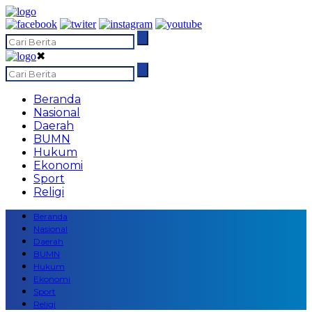
✖
Beranda
Nasional
Daerah
BUMN
Hukum
Ekonomi
Sport
Religi
Beranda
Nasional
Daerah
BUMN
Hukum
Ekonomi
Sport
Religi