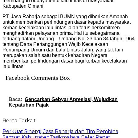
membangun budaya tertib lalu lintas di masyarakat
Kabupaten Ci
mahi
.
PT. Jasa Raharja sebagai BUMN yang diberikan Amanah
untuk memberikan perlindungan dasar kepada masyarakat
korban kecelakaan lalu lintas jalan terus berkomitmen
menghadirkan pelayanan prima. Hal itu sebagaimana
tertuang dalam Undang – Undang No. 33 dan 34 tahun 1964
tentang Dana Pertanggungan Wajib Kecelakaan
Penumpang
Umum dan Lalu Lintas Jalan, yang tak lain
merupakan salah
satu bentuk kehadiran Negara
memberikan perlindungan dasar bagi korban kecelakaan
lalu lintas
.
Facebook Comments Box
Baca:
Gencarkan Gebyar Apresiasi, Wujudkan
Kepatuhan Pajak
Berita Terkait
Perkuat Sinergi, Jasa Raharja dan Tim Pembina
Samsat KabupatenTasikmalaya Gelar Rapat