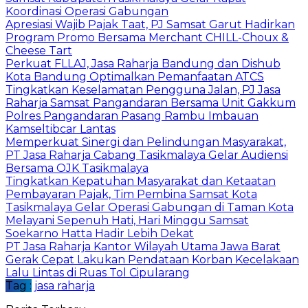
Koordinasi Operasi Gabungan
Apresiasi Wajib Pajak Taat, PJ Samsat Garut Hadirkan
Program Promo Bersama Merchant CHILL-Choux &
Cheese Tart
Perkuat FLLAJ, Jasa Raharja Bandung dan Dishub
Kota Bandung Optimalkan Pemanfaatan ATCS
Tingkatkan Keselamatan Pengguna Jalan, PJ Jasa
Raharja Samsat Pangandaran Bersama Unit Gakkum
Polres Pangandaran Pasang Rambu Imbauan
Kamseltibcar Lantas
Memperkuat Sinergi dan Pelindungan Masyarakat,
PT Jasa Raharja Cabang Tasikmalaya Gelar Audiensi
Bersama OJK Tasikmalaya
Tingkatkan Kepatuhan Masyarakat dan Ketaatan
Pembayaran Pajak, Tim Pembina Samsat Kota
Tasikmalaya Gelar Operasi Gabungan di Taman Kota
Melayani Sepenuh Hati, Hari Minggu Samsat
Soekarno Hatta Hadir Lebih Dekat
PT Jasa Raharja Kantor Wilayah Utama Jawa Barat
Gerak Cepat Lakukan Pendataan Korban Kecelakaan
Lalu Lintas di Ruas Tol Cipularang
Tag :
jasa raharja