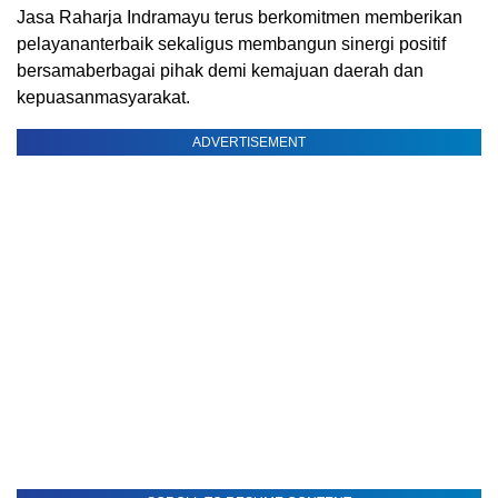
Jasa Raharja
Indramayu
terus
berkomitmen
memberikan
pelayanan
terbaik
sekaligus
membangun
sinergi
positif
bersama
berbagai
pihak
demi
kemajuan
daerah
dan
kepuasan
masyarakat
.
ADVERTISEMENT