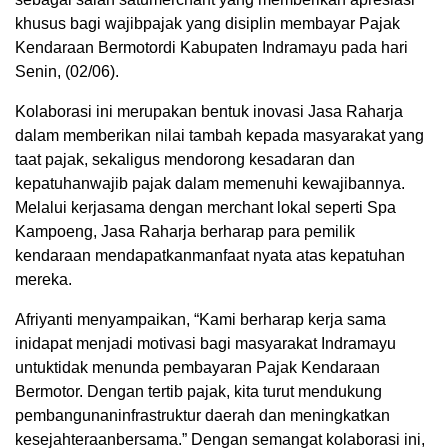
khusus
bagi
wajib
pajak
yang
disiplin
membayar
Pajak
Kendaraan
Bermotor
di
Kabupaten
Indramayu
pada
hari
Senin, (02/06).
Kolaborasi
ini
merupakan
bentuk
inovasi
Jasa Raharja
dalam
memberikan
nilai
tambah
kepada
masyarakat
yang
taat
pajak
,
sekaligus
mendorong
kesadaran
dan
kepatuhan
wajib
pajak
dalam
memenuhi
kewajibannya
.
Melalui
kerja
sama
dengan
merchant
lokal
seperti
Spa
Kampoeng
, Jasa Raharja
berharap
para
pemilik
kendaraan
mendapatkan
manfaat
nyata
atas
kepatuhan
mereka
.
Afriyanti
menyampaikan
, “Kami
berharap
kerja
sama
ini
dapat
menjadi
motivasi
bagi
masyarakat
Indramayu
untuk
tidak
menunda
pembayaran
Pajak
Kendaraan
Bermotor
.
Dengan
tertib
pajak
,
kita
turut
mendukung
pembangunan
infrastruktur
daerah
dan
meningkatkan
kesejahteraan
bersama
.”
Dengan
semangat
kolaborasi
ini
,