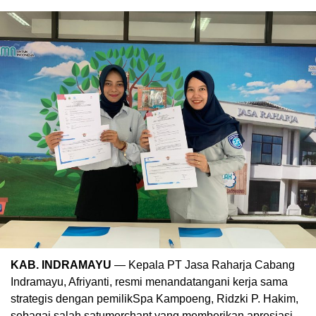
KAB. INDRAMAYU
— Kepala
PT Jasa Raharja Cabang
Indramayu
,
Afriyanti
,
resmi
menandatangani
kerja
sama
strategis
dengan
pemilik
Spa
Kampoeng
,
Ridzki
P. Hakim,
sebagai
salah
satu
merchant
yang
memberikan
apresiasi