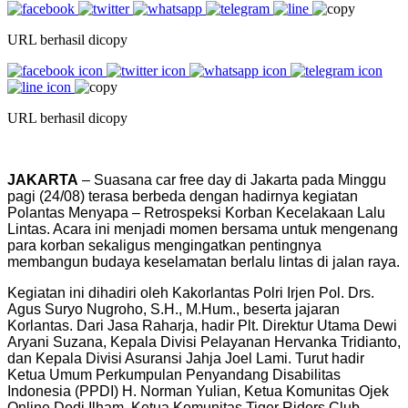
URL berhasil dicopy
URL berhasil dicopy
JAKARTA
– Suasana car free day di Jakarta pada Minggu
pagi (24/08) terasa berbeda dengan hadirnya kegiatan
Polantas Menyapa – Retrospeksi Korban Kecelakaan Lalu
Lintas. Acara ini menjadi momen bersama untuk mengenang
para korban sekaligus mengingatkan pentingnya
membangun budaya keselamatan berlalu lintas di jalan raya.
Kegiatan ini dihadiri oleh Kakorlantas Polri Irjen Pol. Drs.
Agus Suryo Nugroho, S.H., M.Hum., beserta jajaran
Korlantas. Dari Jasa Raharja, hadir Plt. Direktur Utama Dewi
Aryani Suzana, Kepala Divisi Pelayanan Hervanka Tridianto,
dan Kepala Divisi Asuransi Jahja Joel Lami. Turut hadir
Ketua Umum Perkumpulan Penyandang Disabilitas
Indonesia (PPDI) H. Norman Yulian, Ketua Komunitas Ojek
Online Dodi Ilham, Ketua Komunitas Tiger Riders Club