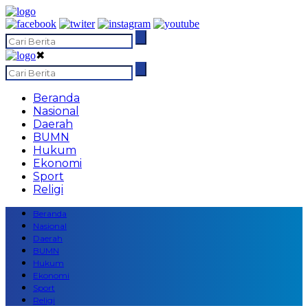
✖
Beranda
Nasional
Daerah
BUMN
Hukum
Ekonomi
Sport
Religi
Beranda
Nasional
Daerah
BUMN
Hukum
Ekonomi
Sport
Religi