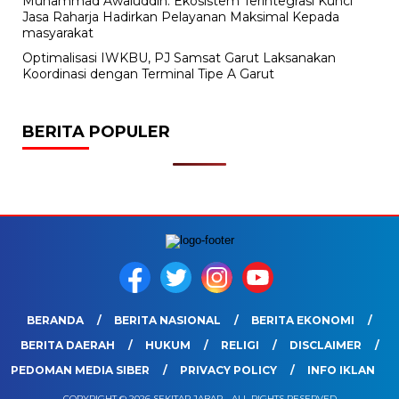
Muhammad Awaluddin: Ekosistem Terintegrasi Kunci
Jasa Raharja Hadirkan Pelayanan Maksimal Kepada
masyarakat
Optimalisasi IWKBU, PJ Samsat Garut Laksanakan
Koordinasi dengan Terminal Tipe A Garut
BERITA POPULER
BERANDA
BERITA NASIONAL
BERITA EKONOMI
BERITA DAERAH
HUKUM
RELIGI
DISCLAIMER
PEDOMAN MEDIA SIBER
PRIVACY POLICY
INFO IKLAN
COPYRIGHT © 2026 SEKITAR JABAR - ALL RIGHTS RESERVED