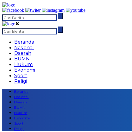
✖
Beranda
Nasional
Daerah
BUMN
Hukum
Ekonomi
Sport
Religi
Beranda
Nasional
Daerah
BUMN
Hukum
Ekonomi
Sport
Religi