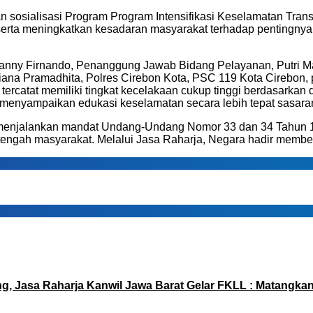
sosialisasi Program Program Intensifikasi Keselamatan Trans
serta meningkatkan kesadaran masyarakat terhadap pentingny
Danny Firnando, Penanggung Jawab Bidang Pelayanan, Putri Ma
 Pramadhita, Polres Cirebon Kota, PSC 119 Kota Cirebon, pe
tercatat memiliki tingkat kecelakaan cukup tinggi berdasarkan d
menyampaikan edukasi keselamatan secara lebih tepat sasaran 
enjalankan mandat Undang-Undang Nomor 33 dan 34 Tahun 1964
di tengah masyarakat. Melalui Jasa Raharja, Negara hadir memb
g, Jasa Raharja Kanwil Jawa Barat Gelar FKLL : Matangka