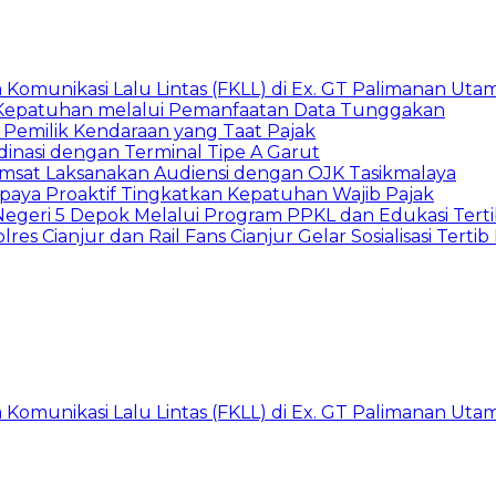
Komunikasi Lalu Lintas (FKLL) di Ex. GT Palimanan Utam
 Kepatuhan melalui Pemanfaatan Data Tunggakan
 Pemilik Kendaraan yang Taat Pajak
dinasi dengan Terminal Tipe A Garut
amsat Laksanakan Audiensi dengan OJK Tasikmalaya
aya Proaktif Tingkatkan Kepatuhan Wajib Pajak
Negeri 5 Depok Melalui Program PPKL dan Edukasi Tertib
s Cianjur dan Rail Fans Cianjur Gelar Sosialisasi Tertib 
Komunikasi Lalu Lintas (FKLL) di Ex. GT Palimanan Utam