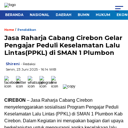
BERANDA
NASIONAL
DAERAH
BUMN
HUKUM
EKON
/
Home
Pendidikan
Jasa Raharja Cabang Cirebon Gelar
Pengajar Peduli Keselamatan Lalu
Lintas(PPKL) di SMAN 1 Plumbon
Shireni
- Redaksi
Senin, 23 Juni 2025 - 16:14 WIB
CIREBON
–
Jasa Raharja
Cabang Cirebon
menyelenggarakan sosialisasi Program
Pengajar
Peduli
Keselamatan Lalu Lintas (PPKL)
di
SMAN
1
Plumbon
Kab
Cirebon. D
alam
Kegiatan ini merupakan bagian dari upaya
berkelanjutan untuk mengurangi angka kecelakaan lalu