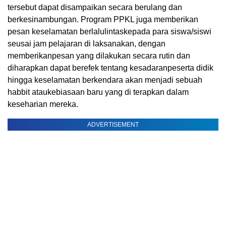
tersebut dapat disampaikan secara berulang dan
berkesinambungan.
Program PPKL juga
memberikan
pesan
keselamatan
berlalulintas
kepada
para
siswa
/
siswi
seusai
jam
pelajaran
di
laksanakan
,
dengan
memberikan
pesan
yang
dilakukan
secara
rutin
dan
diharapkan
dapat
berefek
tentang
kesadaran
peserta
didik
hingga
keselamatan
berkendara
akan
menjadi
sebuah
habbit
atau
kebiasaan
baru
yang di
terapkan
dalam
keseharian
mereka
.
ADVERTISEMENT