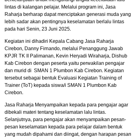
lintas di kalangan pelajar. Melalui program ini, Jasa
Raharja berharap dapat menciptakan generasi muda yang
lebih sadar akan pentingnya keselamatan berlalu lintas
pada hari
Senin
,
2
3
Juni
2025.
Kegiatan
ini
dihadiri
Kepala Cabang Jasa Raharja
Cirebon, Danny Firnando, melalui Penanggung Jawab
KPJR TK II
Palimanan
, Kevin Heryadi
Wiraharja
,
Dishub
Kab Cirebon
dengan peserta yaitu
perwakilan
pengajar
dan murid di
SMAN
1
Plumbo
n
Kab Cirebon
.
Kegiatan
tersebut
sebagai
bentuk
Evaluasi
Kegiatan
Training of
Trainer
(
ToT
)
kepada
siswa
/
i
SMAN
1
Plumbo
n
Kab
Cirebon
.
Jasa
Raharja
M
enyampaikan
kepada
para pengajar agar
dibekali materi tentang keselamatan lalu lintas.
Selanjutnya, para pengajar akan menyampaikan pesan-
pesan keselamatan kepada para pelajar dalam bentuk
yang mudah dipahami dan diingat, dengan harapan pesan