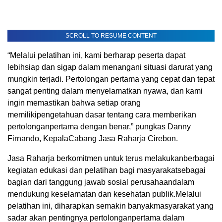
SCROLL TO RESUME CONTENT
“
Melalui
pelatihan
ini
, kami
berharap
peserta
dapat
lebih
siap
dan
sigap
dalam
menangani
situasi
darurat
yang
mungkin
terjadi
.
Pertolongan
pertama
yang
cepat
dan
tepat
sangat
penting
dalam
menyelamatkan
nyawa
, dan kami
ingin
memastikan
bahwa
setiap
orang
memiliki
pengetahuan
dasar
tentang
cara
memberikan
pertolongan
pertama
dengan
benar
,”
pungkas
Danny
Firnando
,
Kepala
Cabang Jasa
Raharja
Cirebon
.
Jasa
Raharja
berkomitmen
untuk
terus
melakukan
berbagai
kegiatan
edukasi
dan
pelatihan
bagi
masyarakat
sebagai
bagian
dari
tanggung
jawab
sosial
perusahaan
dalam
mendukung
keselamatan
dan
kesehatan
publik
.
Melalui
pelatihan
ini
,
diharapkan
semakin
banyak
masyarakat
yang
sadar
akan
pentingnya
pertolongan
pertama
dalam