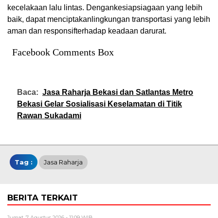
kecelakaan
lalu
lintas
.
Dengan
kesiapsiagaan
yang
lebih
baik
,
dapat
menciptakan
lingkungan
transportasi
yang
lebih
aman
dan
responsif
terhadap
keadaan
darurat
.
Facebook Comments Box
Baca:
Jasa Raharja Bekasi dan Satlantas Metro
Bekasi Gelar Sosialisasi Keselamatan di Titik
Rawan Sukadami
Tag :
Jasa Raharja
BERITA TERKAIT
Jumat, 7 Agustus 2026 - 11:09 WIB