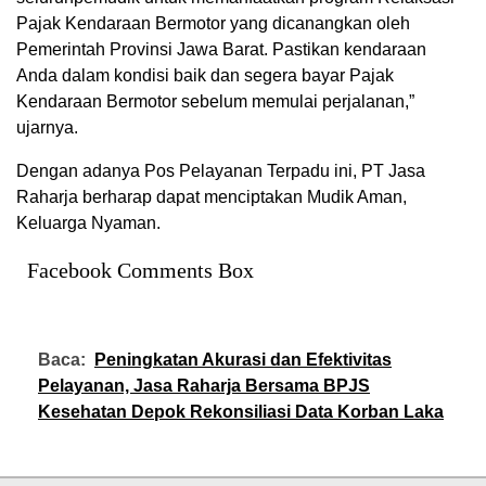
Pajak
Kendaraan
Bermotor
yang
dicanangkan
oleh
Pemerintah
Provinsi
Jawa Barat.
Pastikan
kendaraan
Anda
dalam
kondisi
baik
dan
segera
bayar
Pajak
Kendaraan
Bermotor
sebelum
memulai
perjalanan
,”
ujarnya
.
Dengan
adanya
Pos
Pelayanan
Terpadu
ini
, PT Jasa
Raharja
berharap
dapat
menciptakan
Mudik Aman,
Keluarga
Nyaman
.
Facebook Comments Box
Baca:
Peningkatan Akurasi dan Efektivitas
Pelayanan, Jasa Raharja Bersama BPJS
Kesehatan Depok Rekonsiliasi Data Korban Laka