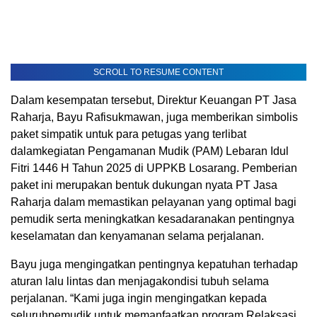
SCROLL TO RESUME CONTENT
Dalam
kesempatan
tersebut
,
Direktur
Keuangan
PT Jasa
Raharja
, Bayu
Rafisukmawan
, juga
memberikan
simbolis
paket
simpatik
untuk
para
petugas
yang
terlibat
dalam
kegiatan
Pengamanan
Mudik (PAM)
Lebaran
Idul
Fitri
1446 H
Tahun
2025 di UPPKB
Losarang
.
Pemberian
paket
ini
merupakan
bentuk
dukungan
nyata
PT Jasa
Raharja
dalam
memastikan
pelayanan
yang optimal
bagi
pemudik
serta
meningkatkan
kesadaran
akan
pentingnya
keselamatan
dan
kenyamanan
selama
perjalanan
.
Bayu juga
mengingatkan
pentingnya
kepatuhan
terhadap
aturan
lalu
lintas
dan
menjaga
kondisi
tubuh
selama
perjalanan
. “Kami juga
ingin
mengingatkan
kepada
seluruh
pemudik
untuk
memanfaatkan
program
Relaksasi