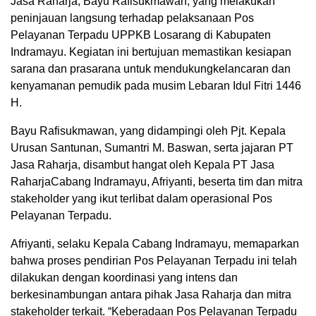
Jasa
Raharja
, Bayu
Rafisukmawan
, yang
melakukan
peninjauan
langsung
terhadap
pelaksanaan
Pos
Pelayanan
Terpadu
UPPKB
Losarang
di
Kabupaten
Indramayu
.
Kegiatan
ini
bertujuan
memastikan
kesiapan
sarana
dan
prasarana
untuk
mendukung
kelancaran
dan
kenyamanan
pemudik
pada
musim
Lebaran
Idul
Fitri
1446
H.
Bayu
Rafisukmawan
, yang
didampingi
oleh
Pjt
.
Kepala
Urusan
Santunan
,
Sumantri
M.
Baswan
,
serta
jajaran
PT
Jasa
Raharja
,
disambut
hangat
oleh
Kepala
PT Jasa
Raharja
Cabang
Indramayu
,
Afriyanti
,
beserta
tim
dan
mitra
stakeholder yang
ikut
terlibat
dalam
operasional
Pos
Pelayanan
Terpadu
.
Afriyanti
,
selaku
Kepala
Cabang
Indramayu
,
memaparkan
bahwa
proses
pendirian
Pos
Pelayanan
Terpadu
ini
telah
dilakukan
dengan
koordinasi
yang
intens
dan
berkesinambungan
antara
pihak
Jasa
Raharja
dan
mitra
stakeholder
terkait
. “
Keberadaan
Pos
Pelayanan
Terpadu