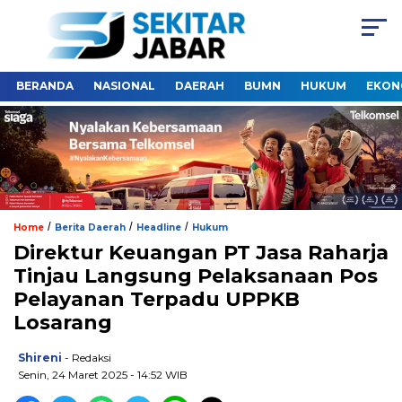
BERANDA
NASIONAL
DAERAH
BUMN
HUKUM
EKON
/
/
/
Home
Berita Daerah
Headline
Hukum
Direktur Keuangan PT Jasa Raharja
Tinjau Langsung Pelaksanaan Pos
Pelayanan Terpadu UPPKB
Losarang
Shireni
- Redaksi
Senin, 24 Maret 2025 - 14:52 WIB