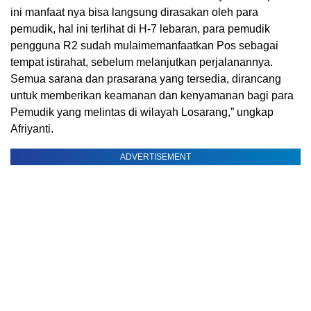
ini
manfaat
nya
bisa
langsung
dirasakan
oleh para
pemudik
,
hal
ini
terlihat
di H-7
lebaran
, para
pemudik
pengguna
R2
sudah
mulai
memanfaatkan
Pos
sebagai
tempat
istirahat
,
sebelum
melanjutkan
perjalanannya
.
Semua
sarana
dan
prasarana
yang
tersedia
,
dirancang
untuk
memberikan
keamanan
dan
kenyamanan
bagi
para
Pemudik
yang
melintas
di wilayah
Losarang
,”
ungkap
Afriyanti
.
ADVERTISEMENT