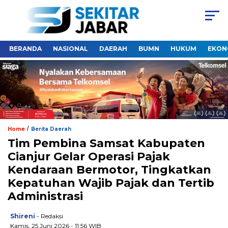
BERANDA
NASIONAL
DAERAH
BUMN
HUKUM
EKON
/
Home
Berita Daerah
Tim Pembina Samsat Kabupaten
Cianjur Gelar Operasi Pajak
Kendaraan Bermotor, Tingkatkan
Kepatuhan Wajib Pajak dan Tertib
Administrasi
Shireni
- Redaksi
Kamis, 25 Juni 2026 - 11:56 WIB