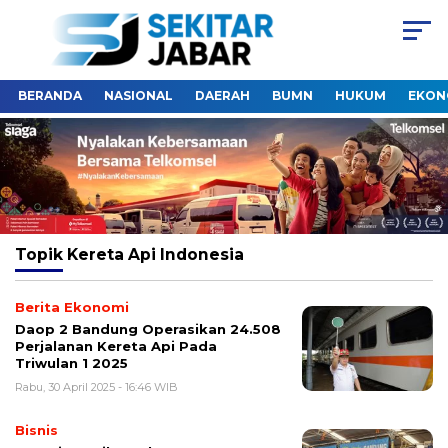
BERANDA
NASIONAL
DAERAH
BUMN
HUKUM
EKON
Topik
Kereta Api Indonesia
Berita Ekonomi
Daop 2 Bandung Operasikan 24.508
Perjalanan Kereta Api Pada
Triwulan 1 2025
Rabu, 30 April 2025 - 16:46 WIB
Bisnis