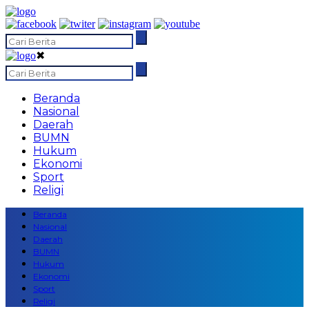
✖
Beranda
Nasional
Daerah
BUMN
Hukum
Ekonomi
Sport
Religi
Beranda
Nasional
Daerah
BUMN
Hukum
Ekonomi
Sport
Religi