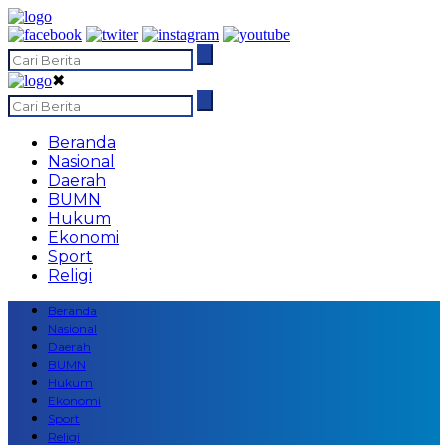
✖
Beranda
Nasional
Daerah
BUMN
Hukum
Ekonomi
Sport
Religi
Beranda
Nasional
Daerah
BUMN
Hukum
Ekonomi
Sport
Religi