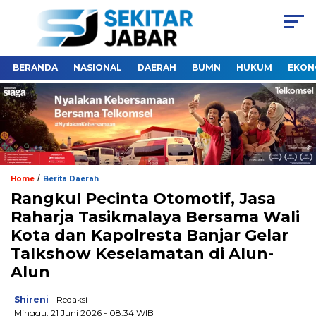
BERANDA
NASIONAL
DAERAH
BUMN
HUKUM
EKON
/
Home
Berita Daerah
Rangkul Pecinta Otomotif, Jasa
Raharja Tasikmalaya Bersama Wali
Kota dan Kapolresta Banjar Gelar
Talkshow Keselamatan di Alun-
Alun
Shireni
- Redaksi
Minggu, 21 Juni 2026 - 08:34 WIB