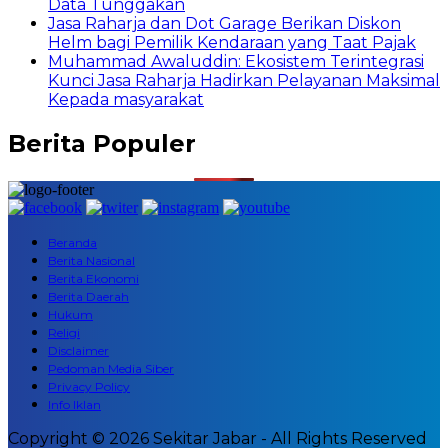
Data Tunggakan
Jasa Raharja dan Dot Garage Berikan Diskon
Helm bagi Pemilik Kendaraan yang Taat Pajak
Muhammad Awaluddin: Ekosistem Terintegrasi
Kunci Jasa Raharja Hadirkan Pelayanan Maksimal
Kepada masyarakat
Berita Populer
Beranda
Berita Nasional
Berita Ekonomi
Berita Daerah
Hukum
Religi
Disclaimer
Pedoman Media Siber
Privacy Policy
Info Iklan
Copyright © 2026 Sekitar Jabar - All Rights Reserved