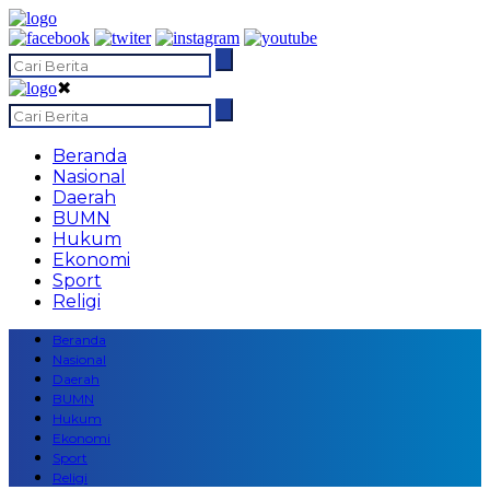
✖
Beranda
Nasional
Daerah
BUMN
Hukum
Ekonomi
Sport
Religi
Beranda
Nasional
Daerah
BUMN
Hukum
Ekonomi
Sport
Religi