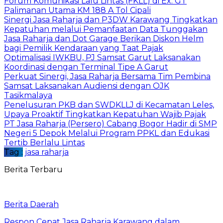
Forum Komunikasi Lalu Lintas (FKLL) di Ex. GT
Palimanan Utama KM 188 A Tol Cipali
Sinergi Jasa Raharja dan P3DW Karawang Tingkatkan
Kepatuhan melalui Pemanfaatan Data Tunggakan
Jasa Raharja dan Dot Garage Berikan Diskon Helm
bagi Pemilik Kendaraan yang Taat Pajak
Optimalisasi IWKBU, PJ Samsat Garut Laksanakan
Koordinasi dengan Terminal Tipe A Garut
Perkuat Sinergi, Jasa Raharja Bersama Tim Pembina
Samsat Laksanakan Audiensi dengan OJK
Tasikmalaya
Penelusuran PKB dan SWDKLLJ di Kecamatan Leles,
Upaya Proaktif Tingkatkan Kepatuhan Wajib Pajak
PT Jasa Raharja (Persero) Cabang Bogor Hadir di SMP
Negeri 5 Depok Melalui Program PPKL dan Edukasi
Tertib Berlalu Lintas
Tag :
jasa raharja
Berita Terbaru
Berita Daerah
Respon Cepat Jasa Raharja Karawang dalam