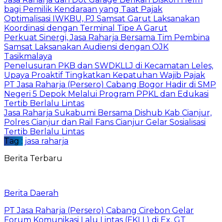
bagi Pemilik Kendaraan yang Taat Pajak
Optimalisasi IWKBU, PJ Samsat Garut Laksanakan
Koordinasi dengan Terminal Tipe A Garut
Perkuat Sinergi, Jasa Raharja Bersama Tim Pembina
Samsat Laksanakan Audiensi dengan OJK
Tasikmalaya
Penelusuran PKB dan SWDKLLJ di Kecamatan Leles,
Upaya Proaktif Tingkatkan Kepatuhan Wajib Pajak
PT Jasa Raharja (Persero) Cabang Bogor Hadir di SMP
Negeri 5 Depok Melalui Program PPKL dan Edukasi
Tertib Berlalu Lintas
Jasa Raharja Sukabumi Bersama Dishub Kab Cianjur,
Polres Cianjur dan Rail Fans Cianjur Gelar Sosialisasi
Tertib Berlalu Lintas
Tag :
jasa raharja
Berita Terbaru
Berita Daerah
PT Jasa Raharja (Persero) Cabang Cirebon Gelar
Forum Komunikasi Lalu Lintas (FKLL) di Ex. GT