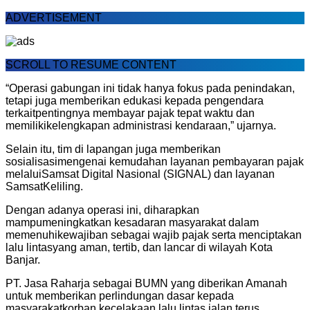
ADVERTISEMENT
SCROLL TO RESUME CONTENT
“
Operasi
gabungan
ini
tidak
hanya
fokus
pada
penindakan
,
tetapi
juga
memberikan
edukasi
kepada
pengendara
terkait
pentingnya
membayar
pajak
tepat
waktu
dan
memiliki
kelengkapan
administrasi
kendaraan
,”
ujarnya
.
Selain
itu
,
tim
di
lapangan
juga
memberikan
sosialisasi
mengenai
kemudahan
layanan
pembayaran
pajak
melalui
Samsat
Digital Nasional (SIGNAL) dan
layanan
Samsat
Keliling
.
Dengan
adanya
operasi
ini
,
diharapkan
mampu
meningkatkan
kesadaran
masyarakat
dalam
memenuhi
kewajiban
sebagai
wajib
pajak
serta
menciptakan
lalu
lintas
yang
aman
,
tertib
, dan
lancar
di wilayah Kota
Banjar.
PT. Jasa
Raharja
sebagai
BUMN yang
diberikan
Amanah
untuk
memberikan
perlindungan
dasar
kepada
masyarakat
korban
kecelakaan
lalu
lintas
jalan
terus