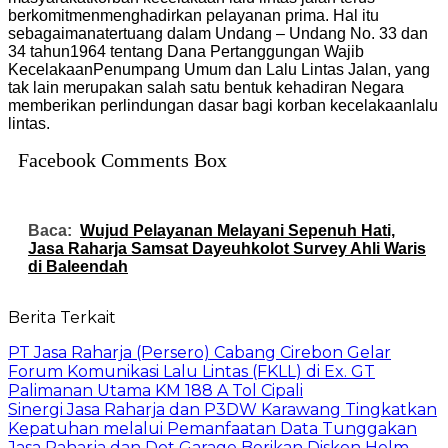
berkomitmen
menghadirkan
pelayanan
prima. Hal
itu
sebagaimana
tertuang
dalam
Undang
–
Undang
No. 33 dan
34
tahun
1964
tentang
Dana
Pertanggungan
Wajib
Kecelakaan
Penumpang
Umum
dan Lalu Lintas Jalan, yang
tak
lain
merupakan
salah
satu
bentuk
kehadiran
Negara
memberikan
perlindungan
dasar
bagi
korban
kecelakaan
lalu
lintas
.
Facebook Comments Box
Baca:
Wujud Pelayanan Melayani Sepenuh Hati,
Jasa Raharja Samsat Dayeuhkolot Survey Ahli Waris
di Baleendah
Berita Terkait
PT Jasa Raharja (Persero) Cabang Cirebon Gelar
Forum Komunikasi Lalu Lintas (FKLL) di Ex. GT
Palimanan Utama KM 188 A Tol Cipali
Sinergi Jasa Raharja dan P3DW Karawang Tingkatkan
Kepatuhan melalui Pemanfaatan Data Tunggakan
Jasa Raharja dan Dot Garage Berikan Diskon Helm