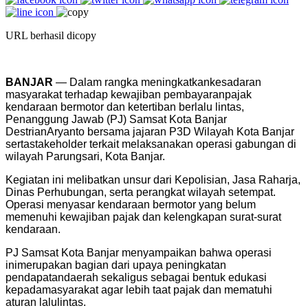
URL berhasil dicopy
BANJAR
— Dalam
rangka
meningkatkan
kesadaran
masyarakat
terhadap
kewajiban
pembayaran
pajak
kendaraan
bermotor
dan
ketertiban
berlalu
lintas
,
Penanggung
Jawab (PJ)
Samsat
Kota Banjar
Destrian
Aryanto
bersama
jajaran
P3D Wilayah Kota Banjar
serta
stakeholder
terkait
melaksanakan
operasi
gabungan
di
wilayah
Parungsari
, Kota Banjar
.
Kegiatan
ini
melibatkan
unsur
dari
Kepolisian
, Jasa
Raharja
,
Dinas
Perhubungan
,
serta
perangkat
wilayah
setempat
.
Operasi
menyasar
kendaraan
bermotor
yang
belum
memenuhi
kewajiban
pajak
dan
kelengkapan
surat-surat
kendaraan
.
PJ
Samsat
Kota Banjar
menyampaikan
bahwa
operasi
ini
merupakan
bagian
dari
upaya
peningkatan
pendapatan
daerah
sekaligus
sebagai
bentuk
edukasi
kepada
masyarakat
agar
lebih
taat
pajak
dan
mematuhi
aturan
lalu
lintas
.