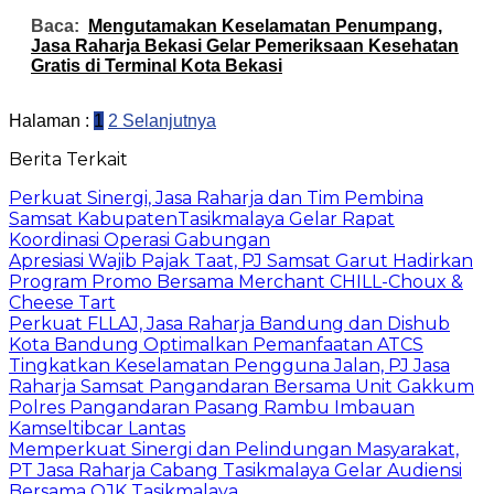
Baca:
Mengutamakan Keselamatan Penumpang,
Jasa Raharja Bekasi Gelar Pemeriksaan Kesehatan
Gratis di Terminal Kota Bekasi
Halaman :
1
2
Selanjutnya
Berita Terkait
Perkuat Sinergi, Jasa Raharja dan Tim Pembina
Samsat KabupatenTasikmalaya Gelar Rapat
Koordinasi Operasi Gabungan
Apresiasi Wajib Pajak Taat, PJ Samsat Garut Hadirkan
Program Promo Bersama Merchant CHILL-Choux &
Cheese Tart
Perkuat FLLAJ, Jasa Raharja Bandung dan Dishub
Kota Bandung Optimalkan Pemanfaatan ATCS
Tingkatkan Keselamatan Pengguna Jalan, PJ Jasa
Raharja Samsat Pangandaran Bersama Unit Gakkum
Polres Pangandaran Pasang Rambu Imbauan
Kamseltibcar Lantas
Memperkuat Sinergi dan Pelindungan Masyarakat,
PT Jasa Raharja Cabang Tasikmalaya Gelar Audiensi
Bersama OJK Tasikmalaya