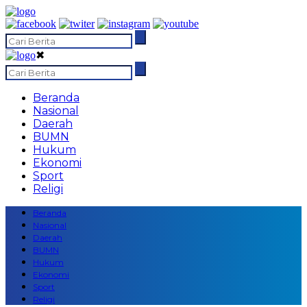
✖
Beranda
Nasional
Daerah
BUMN
Hukum
Ekonomi
Sport
Religi
Beranda
Nasional
Daerah
BUMN
Hukum
Ekonomi
Sport
Religi