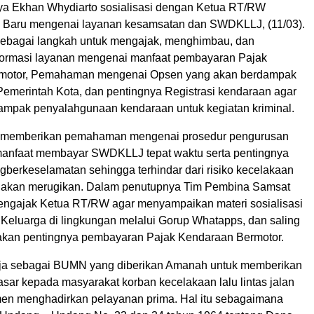
ya Ekhan Whydiarto sosialisasi dengan Ketua RT/RW
a Baru mengenai layanan kesamsatan dan SWDKLLJ
, (11/03).
i sebagai langkah untuk mengajak, menghimbau, dan
formasi layanan mengenai manfaat pembayaran Pajak
motor, Pemahaman mengenai Opsen yang akan berdampak
 Pemerintah Kota, dan pentingnya Registrasi kendaraan agar
 dampak penyalahgunaan kendaraan untuk kegiatan kriminal.
ri memberikan pemahaman mengenai prosedur pengurusan
 manfaat membayar SWDKLLJ
tepat waktu serta pentingnya
ng
berkeselamatan sehingga terhindar dari risiko kecelakaan
g akan merugikan.
Dalam penutupnya Tim Pembina Samsat
engajak Ketua RT/RW agar menyampaikan materi sosialisasi
Keluarga di lingkungan melalui Gorup Whatapps, dan saling
akan pentingnya pembayaran Pajak Kendaraan Bermotor.
rja sebagai BUMN yang diberikan Amanah untuk memberikan
sar kepada masyarakat korban kecelakaan lalu lintas jalan
men menghadirkan pelayanan prima. Hal itu sebagaimana