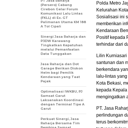
PT Jasa Raharja
Polda Metro Ja
(Persero) Cabang
Cirebon Gelar Forum
Kelurahan Kot
Komunikasi Lalu Lintas
Sosialisasi in
(FKLL) di Ex. GT
Palimanan Utama KM 188
memberikan in
A Tol Cipali
Kendaraan Ber
Sinergi Jasa Raharja dan
Positif kepada
P3DW Karawang
terhindar dari
Tingkatkan Kepatuhan
melalui Pemanfaatan
Data Tunggakan
Lilin Kurniasa
santunan dan
Jasa Raharja dan Dot
Garage Berikan Diskon
berkendara ya
Helm bagi Pemilik
lalu-lintas yan
Kendaraan yang Taat
Pajak
Kota Bekasi, m
kepada Kepala 
Optimalisasi IWKBU, PJ
Samsat Garut
mengingatkan 
Laksanakan Koordinasi
dengan Terminal Tipe A
PT. Jasa Raha
Garut
perlindungan da
Perkuat Sinergi, Jasa
terus berkomit
Raharja Bersama Tim
Pembina Samsat