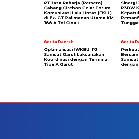
PT Jasa Raharja (Persero)
Sinergi
Cabang Cirebon Gelar Forum
P3DW K
Komunikasi Lalu Lintas (FKLL)
Kepatuh
di Ex. GT Palimanan Utama KM
Pemanf
188 A Tol Cipali
Tungga
Berita Daerah
Berita 
Optimalisasi IWKBU, PJ
Perkuat
Samsat Garut Laksanakan
Bersam
Koordinasi dengan Terminal
Samsat 
Tipe A Garut
dengan