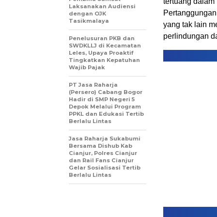
tertuang dalam
Laksanakan Audiensi
Pertanggungan
dengan OJK
Tasikmalaya
yang tak lain 
perlindungan da
Penelusuran PKB dan
SWDKLLJ di Kecamatan
Leles, Upaya Proaktif
Tingkatkan Kepatuhan
Wajib Pajak
PT Jasa Raharja
(Persero) Cabang Bogor
Hadir di SMP Negeri 5
Depok Melalui Program
PPKL dan Edukasi Tertib
Berlalu Lintas
Jasa Raharja Sukabumi
Bersama Dishub Kab
Cianjur, Polres Cianjur
dan Rail Fans Cianjur
Gelar Sosialisasi Tertib
Berlalu Lintas