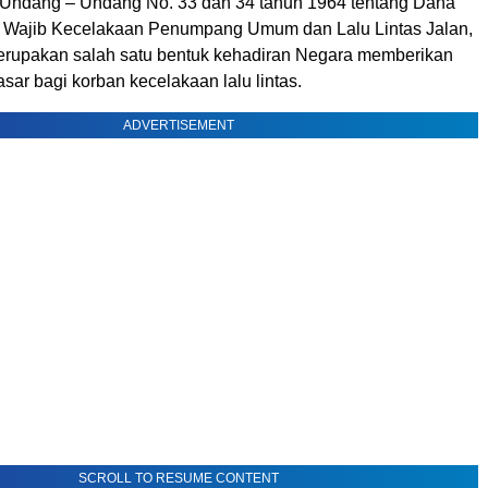
 Undang – Undang No. 33 dan 34 tahun 1964 tentang Dana
 Wajib Kecelakaan Penumpang Umum dan Lalu Lintas Jalan,
merupakan salah satu bentuk kehadiran Negara memberikan
sar bagi korban kecelakaan lalu lintas
.
ADVERTISEMENT
SCROLL TO RESUME CONTENT