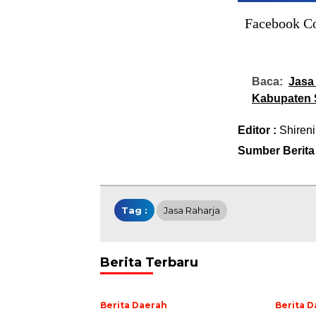
Facebook C
Baca:
Jasa
Kabupaten 
Editor :
Shireni
Sumber Berita
Tag :
Jasa Raharja
Berita Terbaru
Berita Daerah
Berita 