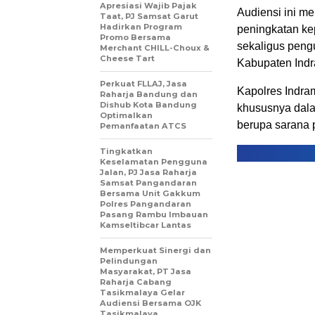
Apresiasi Wajib Pajak
Audiensi ini m
Taat, PJ Samsat Garut
Hadirkan Program
peningkatan k
Promo Bersama
sekaligus peng
Merchant CHILL-Choux &
Cheese Tart
Kabupaten Ind
Perkuat FLLAJ, Jasa
Kapolres Indra
Raharja Bandung dan
Dishub Kota Bandung
khususnya dala
Optimalkan
berupa sarana 
Pemanfaatan ATCS
Tingkatkan
Keselamatan Pengguna
Jalan, PJ Jasa Raharja
Samsat Pangandaran
Bersama Unit Gakkum
Polres Pangandaran
Pasang Rambu Imbauan
Kamseltibcar Lantas
Memperkuat Sinergi dan
Pelindungan
Masyarakat, PT Jasa
Raharja Cabang
Tasikmalaya Gelar
Audiensi Bersama OJK
Tasikmalaya