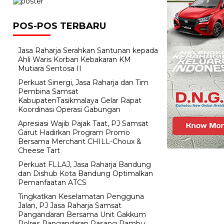
POS-POS TERBARU
Jasa Raharja Serahkan Santunan kepada
Ahli Waris Korban Kebakaran KM
Mutiara Sentosa II
Perkuat Sinergi, Jasa Raharja dan Tim
Pembina Samsat
KabupatenTasikmalaya Gelar Rapat
Koordinasi Operasi Gabungan
Apresiasi Wajib Pajak Taat, PJ Samsat
Garut Hadirkan Program Promo
Bersama Merchant CHILL-Choux &
Cheese Tart
Perkuat FLLAJ, Jasa Raharja Bandung
dan Dishub Kota Bandung Optimalkan
Pemanfaatan ATCS
Tingkatkan Keselamatan Pengguna
Jalan, PJ Jasa Raharja Samsat
Pangandaran Bersama Unit Gakkum
Polres Pangandaran Pasang Rambu