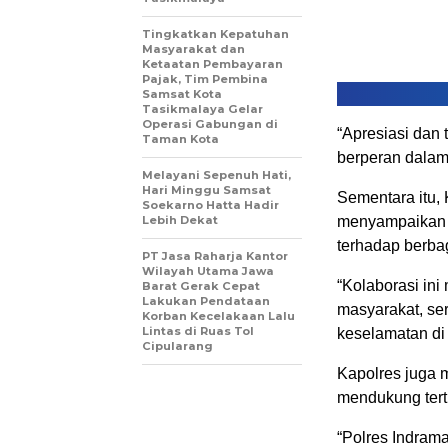
Tingkatkan Kepatuhan
Masyarakat dan
Ketaatan Pembayaran
Pajak, Tim Pembina
Samsat Kota
Tasikmalaya Gelar
Operasi Gabungan di
“Apresiasi dan 
Taman Kota
berperan dalam
Melayani Sepenuh Hati,
Hari Minggu Samsat
Sementara itu, 
Soekarno Hatta Hadir
Lebih Dekat
menyampaikan t
terhadap berba
PT Jasa Raharja Kantor
Wilayah Utama Jawa
“Kolaborasi in
Barat Gerak Cepat
Lakukan Pendataan
masyarakat, se
Korban Kecelakaan Lalu
Lintas di Ruas Tol
keselamatan di 
Cipularang
Kapolres juga 
mendukung terti
“Polres Indram