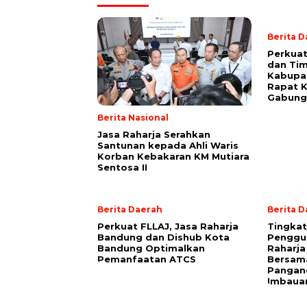
Berita 
Perkuat
dan Ti
Kabupa
Rapat K
Gabung
Berita Nasional
Jasa Raharja Serahkan
Santunan kepada Ahli Waris
Korban Kebakaran KM Mutiara
Sentosa II
Berita Daerah
Berita 
Perkuat FLLAJ, Jasa Raharja
Tingka
Bandung dan Dishub Kota
Penggun
Bandung Optimalkan
Raharj
Pemanfaatan ATCS
Bersama
Pangan
Imbauan