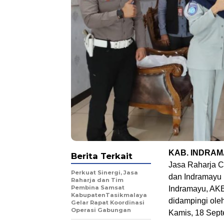
KAB. INDRA
Berita Terkait
Jasa Raharja 
Perkuat Sinergi, Jasa
dan Indramayu 
Raharja dan Tim
Pembina Samsat
Indramayu, AKBP
KabupatenTasikmalaya
didampingi ole
Gelar Rapat Koordinasi
Operasi Gabungan
Kamis, 18 Sept