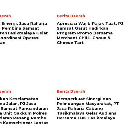
Daerah
Berita Daerah
 Sinergi, Jasa Raharja
Apresiasi Wajib Pajak Taat, PJ
m Pembina Samsat
Samsat Garut Hadirkan
tenTasikmalaya Gelar
Program Promo Bersama
oordinasi Operasi
Merchant CHILL-Choux &
an
Cheese Tart
Daerah
Berita Daerah
tkan Keselamatan
Memperkuat Sinergi dan
a Jalan, PJ Jasa
Pelindungan Masyarakat, PT
a Samsat Pangandaran
Jasa Raharja Cabang
 Unit Gakkum Polres
Tasikmalaya Gelar Audiensi
daran Pasang Rambu
Bersama OJK Tasikmalaya
 Kamseltibcar Lantas