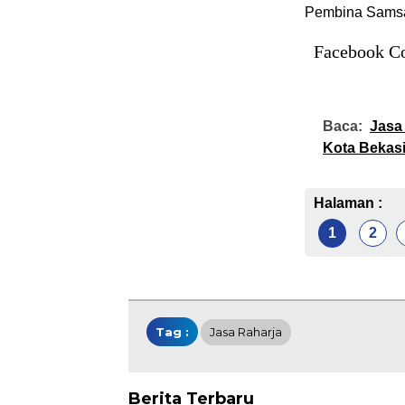
Pembina Samsa
Facebook C
Baca:
Jasa
Kota Bekas
Halaman :
1
2
Tag :
Jasa Raharja
Berita Terbaru