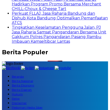
Hadirkan Program Promo Bersama Merchant
CHILL-Choux & Cheese Tart
Perkuat FLLAJ, Jasa Raharja Bandung dan
Dishub Kota Bandung Optimalkan Pemanfaatan
ATCS
Tingkatkan Keselamatan Pengguna Jalan, PJ
Jasa Raharja Samsat Pangandaran Bersama Unit
Gakkum Polres Pangandaran Pasang Rambu
Imbauan Kamseltibcar Lantas
Berita Populer
Beranda
Berita Nasional
Berita Ekonomi
Berita Daerah
Hukum
Religi
Disclaimer
Pedoman Media Siber