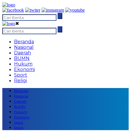
✖
Beranda
Nasional
Daerah
BUMN
Hukum
Ekonomi
Sport
Religi
Beranda
Nasional
Daerah
BUMN
Hukum
Ekonomi
Sport
Religi