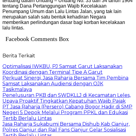
tertuang dalam Undang – Undang No. 33 dan 34 tahun 1964
tentang Dana Pertanggungan Wajib Kecelakaan
Penumpang
Umum dan Lalu Lintas Jalan, yang tak lain
merupakan salah satu bentuk kehadiran Negara
memberikan perlindungan dasar bagi korban kecelakaan
lalu lintas
.
Facebook Comments Box
Berita Terkait
Optimalisasi IWKBU, PJ Samsat Garut Laksanakan
Koordinasi dengan Terminal Tipe A Garut
Perkuat Sinergi, Jasa Raharja Bersama Tim Pembina
Samsat Laksanakan Audiensi dengan OJK
Tasikmalaya
Penelusuran PKB dan SWDKLLJ di Kecamatan Leles,
Upaya Proaktif Tingkatkan Kepatuhan Wajib Pajak
PT Jasa Raharja (Persero) Cabang Bogor Hadir di SMP
Negeri 5 Depok Melalui Program PPKL dan Edukasi
Tertib Berlalu Lintas
Jasa Raharja Sukabumi Bersama Dishub Kab Cianjur,
Polres Cianjur dan Rail Fans Cianjur Gelar Sosialisasi
Tertib Berlalu Lintas