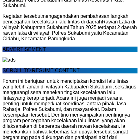
Sukabumi
.
Kegiatan
tersebut
mengagendakan
pembahasan
langkah
pencegahan
kecelakaan
lalu
lintas
di
daerah
Rawan Laka
di
wilayah
Kab
upaten
Sukabumi
Tahun
2025
terdapat
2
daerah
rawan
laka
di wilayah
Polres
Sukabumi
yaitu
Kec
amatan
Cidahu
,
Kec
amatan
Parungkuda
.
ADVERTISEMENT
SCROLL TO RESUME CONTENT
Forum
ini
bertujuan
untuk
menciptakan
kondisi
lalu
lintas
yang
lebih
aman
di wilayah
Kabupaten
Sukabumi
,
sekaligus
mengurangi
serta
menekan
tingkat
kecelakaan
lalu
lintas
yang
kerap
terjadi
.
Acara ini juga menjadi sarana
penting untuk memperkuat koordinasi antara pihak Jasa
Raharja, Polres Sukabumi, dan masyarakat. Dalam
kesempatan tersebut, Dentino menyampaikan pentingnya
program pencegahan kecelakaan lalu lintas, yang akan
dilaksanakan di beberapa daerah rawan kecelakaan. Ia
menekankan bahwa keberhasilan upaya tersebut sangat
bergantung pada dukungan dan partisipasi aktif dari