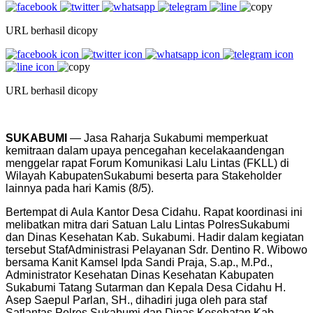
URL berhasil dicopy
URL berhasil dicopy
SUKABUMI
— Jasa Raharja
Sukabumi
memperkuat
kemitraan
dalam
upaya
pencegahan
kecelakaan
dengan
menggelar
rapat
Forum
Komunikasi
Lalu Lintas (FKLL) di
Wilayah
Kabupaten
Sukabumi
beserta
para
Stakeholder
lainnya
pada
hari
Kamis
(
8
/5).
Bertempat
di Aula Kantor Desa
Cidahu
.
Rapat
koordinasi
ini
melibatkan
mitra
dari
Satuan
Lalu Lintas
Polres
Sukabumi
dan Dinas Kesehatan
Kab
.
Sukabumi
.
Hadir
dalam
kegiatan
tersebut
Staf
Administrasi
Pelayanan
Sdr
. Dentino R. Wibowo
bersama
Kanit
Kamsel
Ipda
Sandi
Praja
, S.ap.,
M.Pd
.,
Administrator Kesehatan Dinas Kesehatan
Kabupaten
Sukabumi
Tatang Sutarman dan
Kepala
Desa
Cidahu
H.
Asep
Saepul Parlan, SH.,
dihadiri
juga oleh para
staf
Satlantas
Polres
Sukabumi
dan Dinas Kesehatan
Kab
.