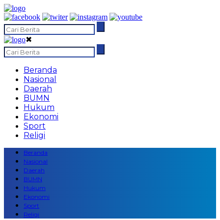
✖
Beranda
Nasional
Daerah
BUMN
Hukum
Ekonomi
Sport
Religi
Beranda
Nasional
Daerah
BUMN
Hukum
Ekonomi
Sport
Religi