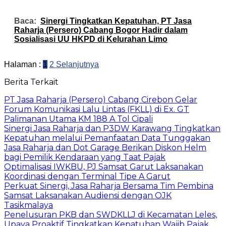
Baca:
Sinergi Tingkatkan Kepatuhan, PT Jasa
Raharja (Persero) Cabang Bogor Hadir dalam
Sosialisasi UU HKPD di Kelurahan Limo
Halaman :
1
2
Selanjutnya
Berita Terkait
PT Jasa Raharja (Persero) Cabang Cirebon Gelar
Forum Komunikasi Lalu Lintas (FKLL) di Ex. GT
Palimanan Utama KM 188 A Tol Cipali
Sinergi Jasa Raharja dan P3DW Karawang Tingkatkan
Kepatuhan melalui Pemanfaatan Data Tunggakan
Jasa Raharja dan Dot Garage Berikan Diskon Helm
bagi Pemilik Kendaraan yang Taat Pajak
Optimalisasi IWKBU, PJ Samsat Garut Laksanakan
Koordinasi dengan Terminal Tipe A Garut
Perkuat Sinergi, Jasa Raharja Bersama Tim Pembina
Samsat Laksanakan Audiensi dengan OJK
Tasikmalaya
Penelusuran PKB dan SWDKLLJ di Kecamatan Leles,
Upaya Proaktif Tingkatkan Kepatuhan Wajib Pajak