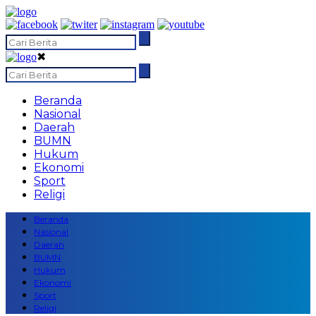
✖
Beranda
Nasional
Daerah
BUMN
Hukum
Ekonomi
Sport
Religi
Beranda
Nasional
Daerah
BUMN
Hukum
Ekonomi
Sport
Religi