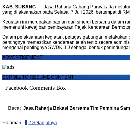
KAB. SUBANG
— Jasa Raharja Cabang Purwakarta melalui 
yang dilaksanakan pada Selasa, 7 Juli 2026, bertempat di 
Kegiatan ini merupakan bagian dari sinergi bersama dalam r
memenuhi kewajiban pembayaran Pajak Kendaraan Bermoto
Dalam pelaksanaan kegiatan, petugas gabungan melakukan p
pentingnya memastikan kendaraan telah tertib secara adminis
mengenai pentingnya SWDKLLJ sebagai bentuk perlindungan da
ADVERTISEMENT
SCROLL TO RESUME CONTENT
Facebook Comments Box
Baca:
Jasa Raharja Bekasi Bersama Tim Pembina Sams
Halaman :
1
2
Selanjutnya