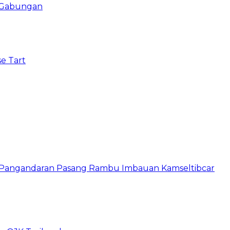
i Gabungan
e Tart
s Pangandaran Pasang Rambu Imbauan Kamseltibcar