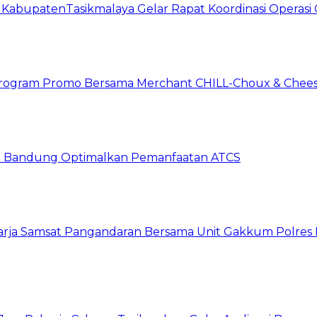
t KabupatenTasikmalaya Gelar Rapat Koordinasi Operas
n Program Promo Bersama Merchant CHILL-Choux & Chees
ta Bandung Optimalkan Pemanfaatan ATCS
harja Samsat Pangandaran Bersama Unit Gakkum Polre