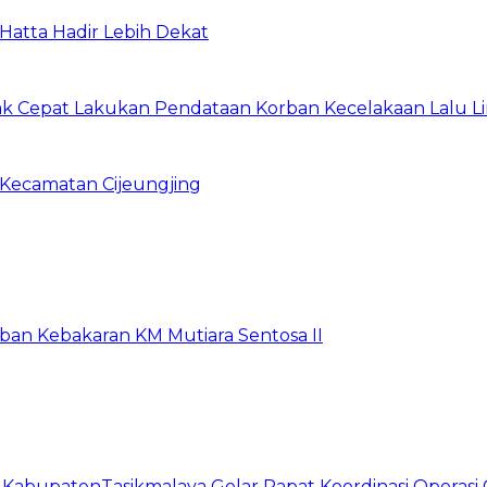
Hatta Hadir Lebih Dekat
ak Cepat Lakukan Pendataan Korban Kecelakaan Lalu Lin
 Kecamatan Cijeungjing
rban Kebakaran KM Mutiara Sentosa II
t KabupatenTasikmalaya Gelar Rapat Koordinasi Operas