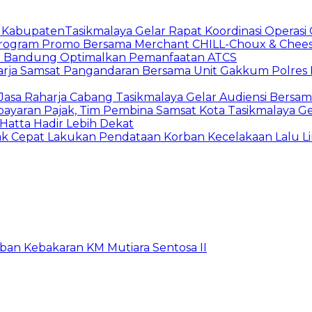
t KabupatenTasikmalaya Gelar Rapat Koordinasi Operas
n Program Promo Bersama Merchant CHILL-Choux & Chees
ta Bandung Optimalkan Pemanfaatan ATCS
harja Samsat Pangandaran Bersama Unit Gakkum Polre
asa Raharja Cabang Tasikmalaya Gelar Audiensi Bersa
yaran Pajak, Tim Pembina Samsat Kota Tasikmalaya Ge
Hatta Hadir Lebih Dekat
ak Cepat Lakukan Pendataan Korban Kecelakaan Lalu Lin
rban Kebakaran KM Mutiara Sentosa II