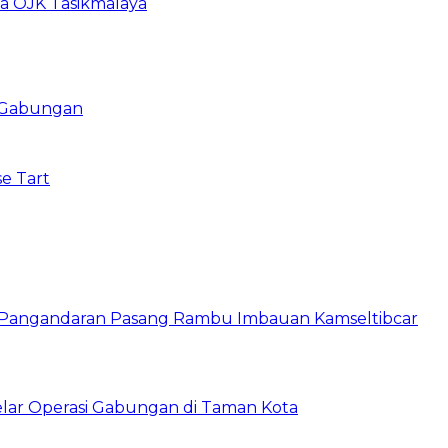
ma OJK Tasikmalaya
i Gabungan
e Tart
s Pangandaran Pasang Rambu Imbauan Kamseltibcar
lar Operasi Gabungan di Taman Kota