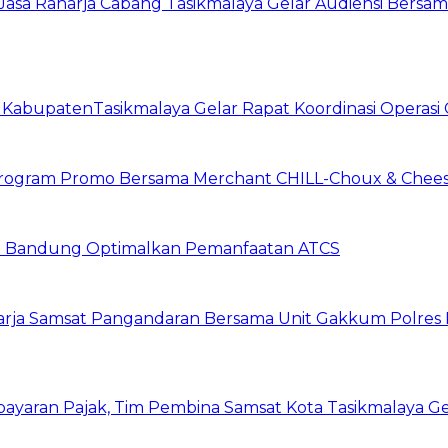
asa Raharja Cabang Tasikmalaya Gelar Audiensi Bersa
t KabupatenTasikmalaya Gelar Rapat Koordinasi Operas
n Program Promo Bersama Merchant CHILL-Choux & Chees
ta Bandung Optimalkan Pemanfaatan ATCS
harja Samsat Pangandaran Bersama Unit Gakkum Polre
yaran Pajak, Tim Pembina Samsat Kota Tasikmalaya Ge