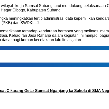
wilayah kerja Samsat Subang turut mendukung pelaksanaan 
RM Hegar Cibogo, Kabupaten Subang.
angka meningkatkan tertib administrasi data kepemilikan kend
r (PKB) dan SWDKLLJ.
emeriksaan terhadap kendaraan bermotor yang melintas, mem
trasi. Kehadiran Jasa Raharja dalam kegiatan ini menjadi bag
sar bagi korban kecelakaan lalu lintas jalan.
at Cikarang Gelar Samsat Nganjang ka Sakola di SMA Nege