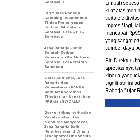
Sentosa II
tumbuh sebesar 
kuat atas meni
Dirut Jasa Raharja
serta efektivi
Dampingi Wamenhub
Tinjau Penanganan
impresif lagi, 
Korban KM Mutiara
Sentosa II di RS PHC
mencapai Rp992
Surabaya
yang sangat pru
sumber daya p
Jasa Raharja Jamin
Seluruh Korban
Kebakaran KM Mutiara
Plt. Direktur 
Sentosa II di Perairan
Sumenep
apresiasinya te
kinerja yang te
Gelar Audiensi, Jasa
Raharja dan
signifikan ini 
Kementerian PANRB
Raharja,” ujar 
Perkuat Koordinasi
Tingkatkan Kepatuhan
PKB dan SWDKLLJ
Berkontribusi terhadap
Keselamatan dan
Mobilitas Masyarakat,
Jasa Raharja Raih
Penghargaan di Ajang
Transportasi Indonesia