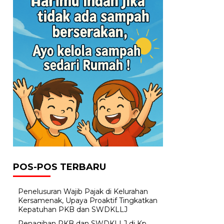
POS-POS TERBARU
Penelusuran Wajib Pajak di Kelurahan
Kersamenak, Upaya Proaktif Tingkatkan
Kepatuhan PKB dan SWDKLLJ
Penagihan PKB dan SWDKLLJ di Kp.