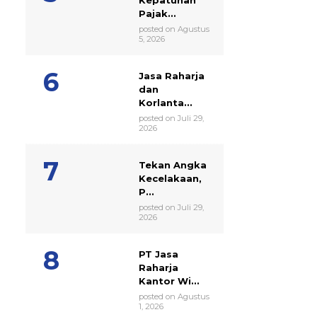
Pajak...
posted on Agustus
5, 2026
Jasa Raharja
dan
Korlanta...
posted on Juli 29,
2026
Tekan Angka
Kecelakaan,
P...
posted on Juli 29,
2026
PT Jasa
Raharja
Kantor Wi...
posted on Agustus
1, 2026