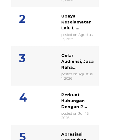
Upaya
Keselamatan
Lalu Li...
posted on Agustus
13, 2025
Gelar
Audiensi, Jasa
Raha...
posted on Agustus
1, 2026
Perkuat
Hubungan
Dengan P...
posted on Juli 15,
2026
Apresiasi
Kepatuhan