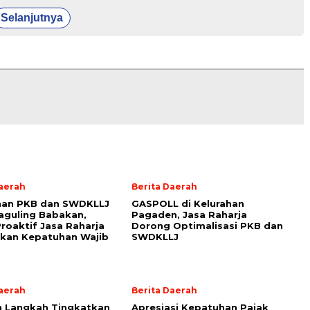
Selanjutnya
Daerah
Berita Daerah
han PKB dan SWDKLLJ
GASPOLL di Kelurahan
Saguling Babakan,
Pagaden, Jasa Raharja
roaktif Jasa Raharja
Dorong Optimalisasi PKB dan
kan Kepatuhan Wajib
SWDKLLJ
Daerah
Berita Daerah
n Langkah Tingkatkan
Apresiasi Kepatuhan Pajak