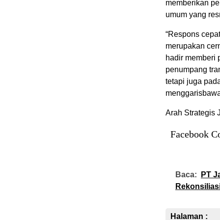
memberikan per
umum yang res
“Respons cepat
merupakan cerm
hadir memberi p
penumpang tran
tetapi juga pad
menggarisbawah
Arah Strategis
Facebook C
Baca:
PT J
Rekonsilias
Halaman :