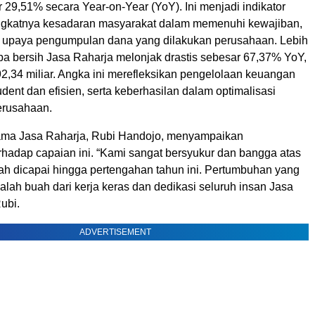
29,51% secara Year-on-Year (YoY). Ini menjadi indikator
ngkatnya kesadaran masyarakat dalam memenuhi kewajiban,
tas upaya pengumpulan dana yang dilakukan perusahaan. Lebih
laba bersih Jasa Raharja melonjak drastis sebesar 67,37% YoY,
,34 miliar. Angka ini merefleksikan pengelolaan keuangan
dent dan efisien, serta keberhasilan dalam optimalisasi
erusahaan.
Utama Jasa Raharja, Rubi Handojo, menyampaikan
rhadap capaian ini. “Kami sangat bersyukur dan bangga atas
lah dicapai hingga pertengahan tahun ini. Pertumbuhan yang
adalah buah dari kerja keras dan dedikasi seluruh insan Jasa
Rubi.
ADVERTISEMENT