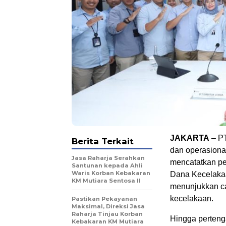
JAKARTA
– PT
Berita Terkait
dan operasion
Jasa Raharja Serahkan
mencatatkan p
Santunan kepada Ahli
Waris Korban Kebakaran
Dana Kecelakaa
KM Mutiara Sentosa II
menunjukkan ca
kecelakaan.
Pastikan Pekayanan
Maksimal, Direksi Jasa
Raharja Tinjau Korban
Hingga perten
Kebakaran KM Mutiara