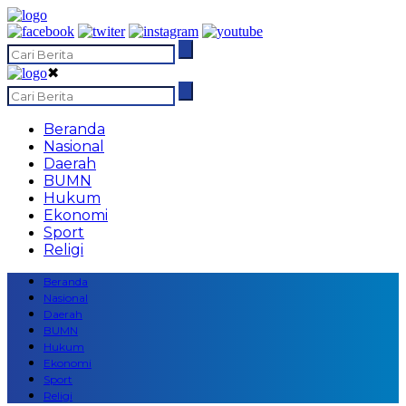
✖
Beranda
Nasional
Daerah
BUMN
Hukum
Ekonomi
Sport
Religi
Beranda
Nasional
Daerah
BUMN
Hukum
Ekonomi
Sport
Religi