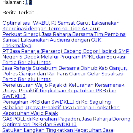
Halaman :
1
2
Berita Terkait
Optimalisasi IWKBU, PJ Samsat Garut Laksanakan
Koordinasi dengan Terminal Tipe A Garut
Perkuat Sinergi, Jasa Raharja Bersama Tim Pembina
Samsat Laksanakan Audiensi dengan OJK
Tasikmalaya
PT Jasa Raharja (Persero) Cabang Bogor Hadir di SMP
Negeri 5 Depok Melalui Program PPKL dan Edukasi
Tertib Berlalu Lintas
Jasa Raharja Sukabumi Bersama Dishub Kab Cianjur,
Polres Cianjur dan Rail Fans Cianjur Gelar Sosialisasi
Tertib Berlalu Lintas
Penelusuran Wajib Pajak di Kelurahan Kersamenak,
Upaya Proaktif Tingkatkan Kepatuhan PKB dan
SWDKLLJ
Penagihan PKB dan SWDKLLJ di Kp. Saguling
Babakan, Upaya Proaktif Jasa Raharja Tingkatkan
Kepatuhan Wajib Pajak
GASPOLL di Kelurahan Pagaden, Jasa Raharja Dorong
Optimalisasi PKB dan SWDKLLJ
Satukan Langkah Tingkatkan Kepatuhan, Jasa