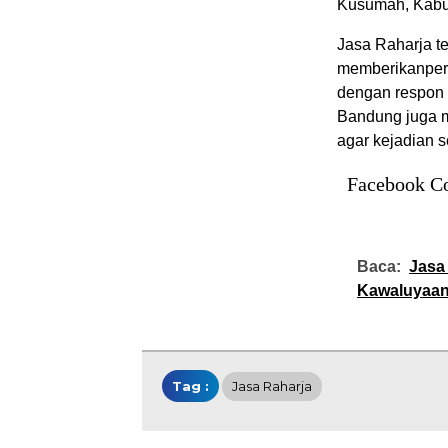
Kusumah
,
Kabu
Jasa
Raharja
t
memberikan
pe
dengan
respon
Bandung juga
agar
kejadian
s
Facebook C
Baca:
Jasa
Kawaluyaan 
Tag :
Jasa Raharja