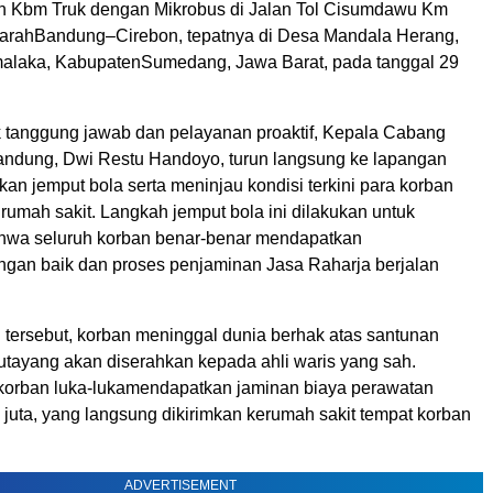
n
Kbm
Truk
dengan
Mikrobus
di Jalan Tol
Cisumdawu
Km
arah
Bandung–Cirebon,
tepatnya
di Desa Mandala
Herang
,
alaka
,
Kabupaten
Sumedang
, Jawa Barat, pada
tanggal
29
k
tanggung
jawab
dan
pelayanan
proaktif
,
Kepala
Cabang
andung, Dwi
Restu
Handoyo
,
turun
langsung
ke
lapangan
kan
jemput
bola
serta
meninjau
kondisi
terkini
para korban
i
rumah
sakit
. Langkah
jemput
bola
ini
dilakukan
untuk
hwa
seluruh
korban
benar-benar
mendapatkan
ngan
baik
dan proses
penjaminan
Jasa
Raharja
berjalan
n
tersebut
, korban
meninggal
dunia
berhak
atas
santunan
uta
yang
akan
diserahkan
kepada
ahli
waris
yang
sah
.
 korban
luka-luka
mendapatkan
jaminan
biaya
perawatan
0
juta
, yang
langsung
dikirimkan
ke
rumah
sakit
tempat
korban
ADVERTISEMENT