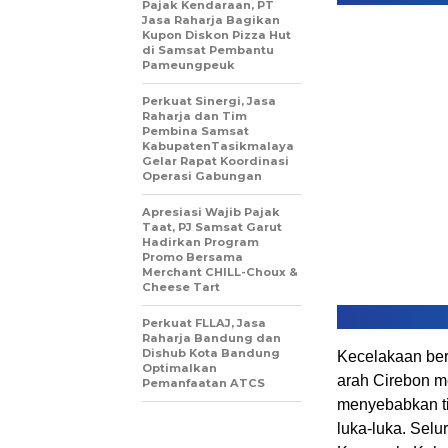
Pajak Kendaraan, PT
Jasa Raharja Bagikan
Kupon Diskon Pizza Hut
di Samsat Pembantu
Pameungpeuk
Perkuat Sinergi, Jasa
Raharja dan Tim
Pembina Samsat
KabupatenTasikmalaya
Gelar Rapat Koordinasi
Operasi Gabungan
Apresiasi Wajib Pajak
Taat, PJ Samsat Garut
Hadirkan Program
Promo Bersama
Merchant CHILL-Choux &
Cheese Tart
Perkuat FLLAJ, Jasa
Raharja Bandung dan
Dishub Kota Bandung
Kecelakaan
be
Optimalkan
arah
Cirebon
m
Pemanfaatan ATCS
menyebabkan
luka-luka
.
Selu