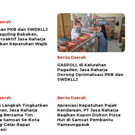
Daerah
han PKB dan SWDKLLJ
Saguling Babakan,
roaktif Jasa Raharja
kan Kepatuhan Wajib
Berita Daerah
GASPOLL di Kelurahan
Pagaden, Jasa Raharja
Dorong Optimalisasi PKB dan
SWDKLLJ
Daerah
Berita Daerah
n Langkah Tingkatkan
Apresiasi Kepatuhan Pajak
an, Jasa Raharja
Kendaraan, PT Jasa Raharja
g Bersama Tim
Bagikan Kupon Diskon Pizza
a Samsat Se-Kota
Hut di Samsat Pembantu
g Gelar Rapat
Pameungpeuk
asi