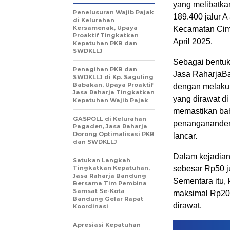
yang
melibatka
Penelusuran Wajib Pajak
189.400
jalur
A
di Kelurahan
Kersamenak, Upaya
Kecamatan
Cim
Proaktif Tingkatkan
April 2025.
Kepatuhan PKB dan
SWDKLLJ
Sebagai
bentu
Penagihan PKB dan
Jasa
Raharja
B
SWDKLLJ di Kp. Saguling
Babakan, Upaya Proaktif
dengan
melaku
Jasa Raharja Tingkatkan
yang
dirawat
d
Kepatuhan Wajib Pajak
memastikan
ba
GASPOLL di Kelurahan
penanganan
de
Pagaden, Jasa Raharja
Dorong Optimalisasi PKB
lancar
.
dan SWDKLLJ
Dalam
kejadia
Satukan Langkah
Tingkatkan Kepatuhan,
sebesar
Rp50
j
Jasa Raharja Bandung
Sementara
itu
,
Bersama Tim Pembina
Samsat Se-Kota
maksimal
Rp2
Bandung Gelar Rapat
dirawat
.
Koordinasi
Apresiasi Kepatuhan