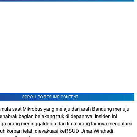
SCROLL TO RESUME CONTENT
rmula
saat
Mikrobus
yang
melaju
dari
arah
Bandung
menuju
enabrak
bagian
belakang
truk
di
depannya
.
Insiden
ini
tiga
orang
meninggal
dunia dan lima orang
lainnya
mengalami
ruh
korban
telah
dievakuasi
ke
RSUD Umar
Wirahadi