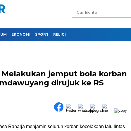
KUM
EKONOMI
SPORT
RELIGI
 Melakukan jemput bola korban
sumdawuyang dirujuk ke RS
asa
Raharja
menjamin
seluruh
korban
kecelakaan
lalu
lintas