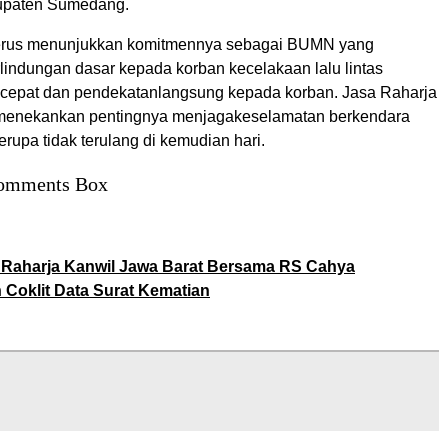
paten
Sumedang
.
erus
menunjukkan
komitmennya
sebagai
BUMN yang
rlindungan
dasar
kepada
korban
kecelakaan
lalu
lintas
cepat
dan
pendekatan
langsung
kepada
korban. Jasa
Raharja
menekankan
pentingnya
menjaga
keselamatan
berkendara
erupa
tidak
terulang
di
kemudian
hari
.
omments Box
 Raharja Kanwil Jawa Barat Bersama RS Cahya
Coklit Data Surat Kematian