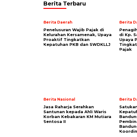
Berita Terbaru
Berita Daerah
Berita 
Penelusuran Wajib Pajak di
Penagi
Kelurahan Kersamenak, Upaya
di Kp. 
Proaktif Tingkatkan
Upaya P
Kepatuhan PKB dan SWDKLLJ
Tingkat
Pajak
Berita Nasional
Berita 
Jasa Raharja Serahkan
Satuka
Santunan kepada Ahli Waris
Kepatuh
Korban Kebakaran KM Mutiara
Bandun
Sentosa II
Pembin
Bandun
Koordin