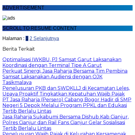
ADVERTISEMENT
SCROLL TO RESUME CONTENT
Halaman :
1
2
Selanjutnya
Berita Terkait
Optimalisasi IWKBU, PJ Samsat Garut Laksanakan
Koordinasi dengan Terminal Tipe A Garut
Perkuat Sinergi, Jasa Raharja Bersama Tim Pembina
Samsat Laksanakan Audiensi dengan OJK
Tasikmalaya
Penelusuran PKB dan SWDKLLJ di Kecamatan Leles,
Upaya Proaktif Tingkatkan Kepatuhan Wajib Pajak
PT Jasa Raharja (Persero) Cabang Bogor Hadir di SMP
Negeri 5 Depok Melalui Program PPKL dan Edukasi
Tertib Berlalu Lintas
Jasa Raharja Sukabumi Bersama Dishub Kab Cianjur,
Polres Cianjur dan Rail Fans Cianjur Gelar Sosialisasi
Tertib Berlalu Lintas
Penelusuran Wajib Pajak di Kelurahan Kersamenak,