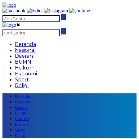
✖
Beranda
Nasional
Daerah
BUMN
Hukum
Ekonomi
Sport
Religi
Beranda
Nasional
Daerah
BUMN
Hukum
Ekonomi
Sport
Religi