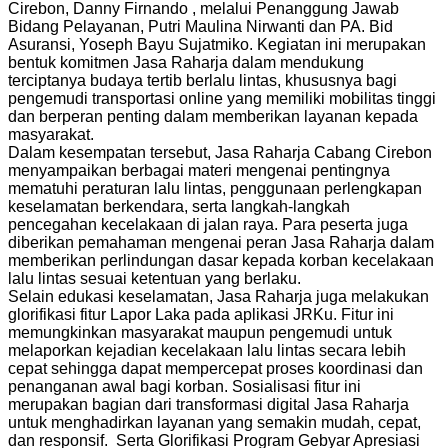
Cirebon, Danny Firnando , melalui Penanggung Jawab
Bidang Pelayanan, Putri Maulina Nirwanti dan PA. Bid
Asuransi, Yoseph Bayu Sujatmiko. Kegiatan ini merupakan
bentuk komitmen Jasa Raharja dalam mendukung
terciptanya budaya tertib berlalu lintas, khususnya bagi
pengemudi transportasi online yang memiliki mobilitas tinggi
dan berperan penting dalam memberikan layanan kepada
masyarakat.
Dalam kesempatan tersebut, Jasa Raharja Cabang Cirebon
menyampaikan berbagai materi mengenai pentingnya
mematuhi peraturan lalu lintas, penggunaan perlengkapan
keselamatan berkendara, serta langkah-langkah
pencegahan kecelakaan di jalan raya. Para peserta juga
diberikan pemahaman mengenai peran Jasa Raharja dalam
memberikan perlindungan dasar kepada korban kecelakaan
lalu lintas sesuai ketentuan yang berlaku.
Selain edukasi keselamatan, Jasa Raharja juga melakukan
glorifikasi fitur Lapor Laka pada aplikasi JRKu. Fitur ini
memungkinkan masyarakat maupun pengemudi untuk
melaporkan kejadian kecelakaan lalu lintas secara lebih
cepat sehingga dapat mempercepat proses koordinasi dan
penanganan awal bagi korban. Sosialisasi fitur ini
merupakan bagian dari transformasi digital Jasa Raharja
untuk menghadirkan layanan yang semakin mudah, cepat,
dan responsif. Serta Glorifikasi Program Gebyar Apresiasi