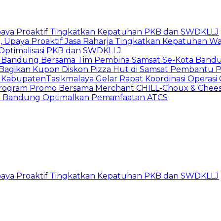
Upaya Proaktif Tingkatkan Kepatuhan PKB dan SWDKLLJ
Upaya Proaktif Jasa Raharja Tingkatkan Kepatuhan Waj
Optimalisasi PKB dan SWDKLLJ
a Bandung Bersama Tim Pembina Samsat Se-Kota Bandun
ja Bagikan Kupon Diskon Pizza Hut di Samsat Pembant
t KabupatenTasikmalaya Gelar Rapat Koordinasi Operas
n Program Promo Bersama Merchant CHILL-Choux & Chees
ta Bandung Optimalkan Pemanfaatan ATCS
Upaya Proaktif Tingkatkan Kepatuhan PKB dan SWDKLLJ