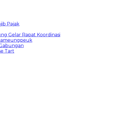
ib Pajak
g Gelar Rapat Koordinasi
u Pameungpeuk
i Gabungan
e Tart