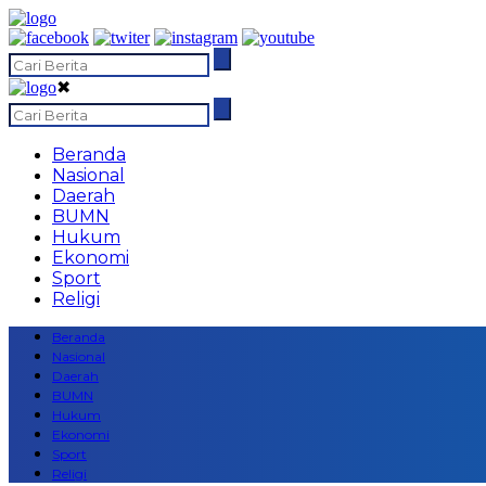
✖
Beranda
Nasional
Daerah
BUMN
Hukum
Ekonomi
Sport
Religi
Beranda
Nasional
Daerah
BUMN
Hukum
Ekonomi
Sport
Religi