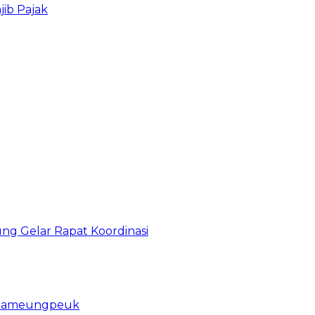
ib Pajak
g Gelar Rapat Koordinasi
u Pameungpeuk