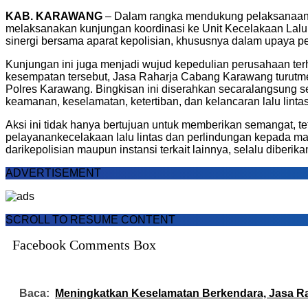
KAB. KARAWANG
–
Dalam
rangka
mendukung
pelaksanaa
melaksanakan
kunjungan
koordinasi
ke
Unit
Kecelakaan
Lalu 
sinergi
bersama
aparat
kepolisian
,
khususnya
dalam
upaya
p
Kunjungan
ini
juga
menjadi
wujud
kepedulian
perusahaan
te
kesempatan
tersebut
, Jasa
Raharja
Cabang
Karawang
turut
m
Polres
Karawang
.
Bingkisan
ini
diserahkan
secara
langsung
s
keamanan
,
keselamatan
,
ketertiban
, dan
kelancaran
lalu
linta
Aksi
ini
tidak
hanya
bertujuan
untuk
memberikan
semangat
,
te
pelayanan
kecelakaan
lalu
lintas
dan
perlindungan
kepada
ma
dari
kepolisian
maupun
instansi
terkait
lainnya
,
selalu
diberika
ADVERTISEMENT
SCROLL TO RESUME CONTENT
Facebook Comments Box
Baca:
Meningkatkan Keselamatan Berkendara, Jasa R