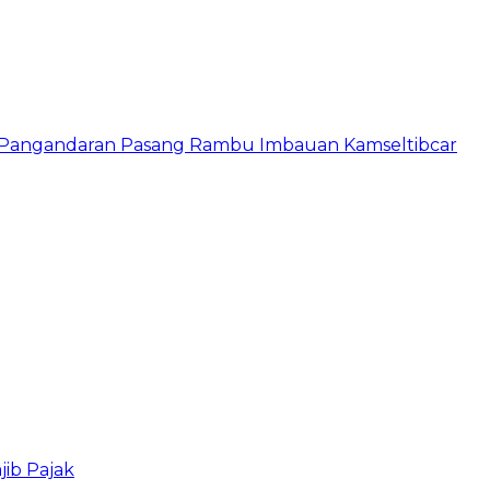
s Pangandaran Pasang Rambu Imbauan Kamseltibcar
ib Pajak