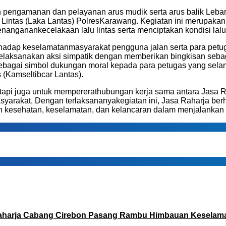
n
pengamanan
dan
pelayanan
arus
mudik
serta
arus
balik
Leba
Lintas (
Laka
Lantas
)
Polres
Karawang
.
Kegiatan
ini
merupakan
enanganan
kecelakaan
lalu
lintas
serta
menciptakan
kondisi
lalu
rhadap
keselamatan
masyarakat
pengguna
jalan
serta
para
petu
elaksanakan
aksi
simpatik
dengan
memberikan
bingkisan
seba
ebagai
simbol
dukungan
moral
kepada
para
petugas
yang
sela
s
(
Kamseltibcar
Lantas
).
tapi
juga
untuk
mempererat
hubungan
kerja
sama
antara
Jasa
R
syarakat
.
Dengan
terlaksananya
kegiatan
ini
, Jasa
Raharja
ber
n
kesehatan
,
keselamatan
, dan
kelancaran
dalam
menjalankan
aharja Cabang Cirebon Pasang Rambu Himbauan Keselamata