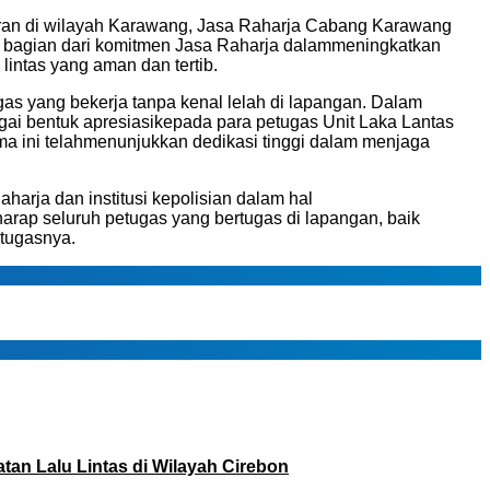
ran
di wilayah
Karawang
, Jasa
Raharja
Cabang
Karawang
bagian
dari
komitmen
Jasa
Raharja
dalam
meningkatkan
lintas
yang
aman
dan
tertib
.
gas
yang
bekerja
tanpa
kenal
lelah
di
lapangan
.
Dalam
gai
bentuk
apresiasi
kepada
para
petugas
Unit
Laka
Lantas
ma
ini
telah
menunjukkan
dedikasi
tinggi
dalam
menjaga
aharja
dan
institusi
kepolisian
dalam
hal
harap
seluruh
petugas
yang
bertugas
di
lapangan
,
baik
tugasnya
.
n Lalu Lintas di Wilayah Cirebon